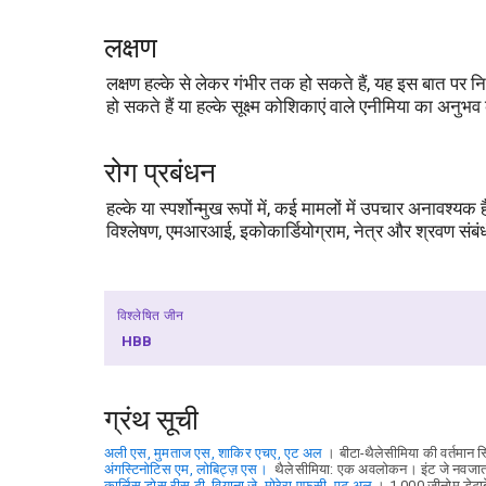
लक्षण
लक्षण हल्के से लेकर गंभीर तक हो सकते हैं, यह इस बात पर निर
हो सकते हैं या हल्के सूक्ष्म कोशिकाएं वाले एनीमिया का अनुभ
रोग प्रबंधन
हल्के या स्पर्शोन्मुख रूपों में, कई मामलों में उपचार अनावश्
विश्लेषण, एमआरआई, इकोकार्डियोग्राम, नेत्र और श्रवण संबं
विश्लेषित जीन
HBB
ग्रंथ सूची
अली एस, मुमताज एस, शाकिर एचए, एट अल
। बीटा-थैलेसीमिया की वर्तमा
अंगस्टिनोटिस एम, लोबिट्ज़ एस।
थैलेसीमिया: एक अवलोकन। इंट जे नवजात 
कार्लिस-डोस-रीस टी, वियाना जे, मोरेरा एफसी, एट अल
। 1,000 जीनोम डेटा