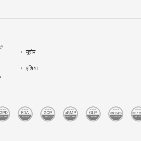
ें
यूरोप
एशिया
n