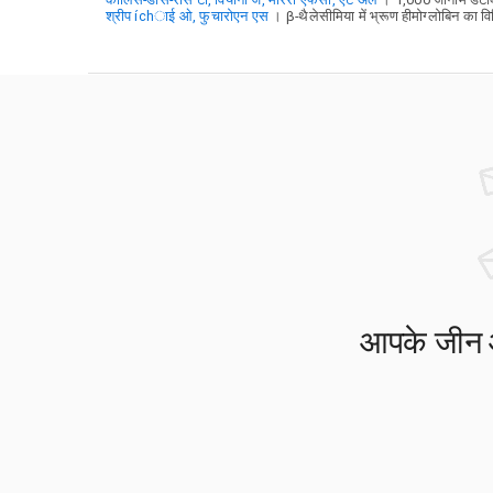
श्रीप íchाई ओ, फुचारोएन एस
। β-थैलेसीमिया में भ्रूण हीमोग्लोबिन क
आपके जीन आप