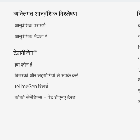
व्यक्तिगत आनुवंशिक विश्लेषण
न
आनुवंशिक परामर्श
आनुवंशिक भेद्यता
*
व
टेलमीजेन™
अ
हम कौन हैं
ग
वितरकों और सहयोगियों से संपर्क करें
क
tellmeGen रिसर्च
कोको जेनेटिक्स – पेट डीएनए टेस्ट
अ