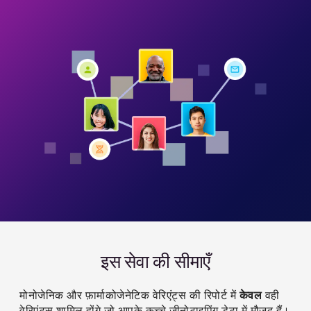
इस सेवा की सीमाएँ
मोनोजेनिक और फ़ार्माकोजेनेटिक वेरिएंट्स की रिपोर्ट में
केवल
वही
वेरिएंट्स शामिल होंगे जो आपके कच्चे जीनोटाइपिंग डेटा में मौजूद हैं।