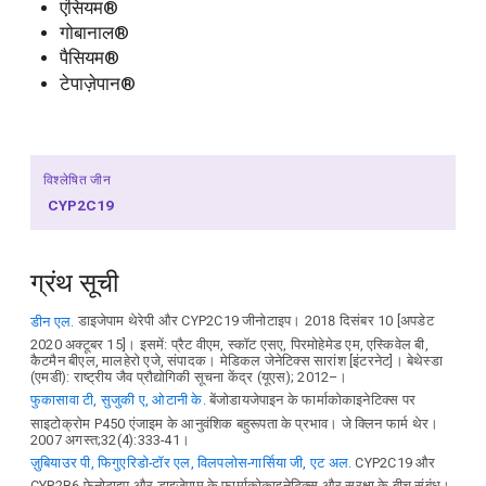
एंसियम®
गोबानाल®
पैसियम®
टेपाज़ेपान®
विश्लेषित जीन
CYP2C19
ग्रंथ सूची
डीन एल.
डाइजेपाम थेरेपी और CYP2C19 जीनोटाइप। 2018 दिसंबर 10 [अपडेट
2020 अक्टूबर 15]। इसमें: प्रैट वीएम, स्कॉट एसए, पिरमोहेमेड एम, एस्किवेल बी,
कैटमैन बीएल, मालहेरो एजे, संपादक। मेडिकल जेनेटिक्स सारांश [इंटरनेट]। बेथेस्डा
(एमडी): राष्ट्रीय जैव प्रौद्योगिकी सूचना केंद्र (यूएस); 2012–।
फुकासावा टी, सुजुकी ए, ओटानी के.
बेंजोडायजेपाइन के फार्माकोकाइनेटिक्स पर
साइटोक्रोम P450 एंजाइम के आनुवंशिक बहुरूपता के प्रभाव। जे क्लिन फार्म थेर।
2007 अगस्त;32(4):333-41।
ज़ुबियाउर पी, फिगुएरिडो-टॉर एल, विलपलोस-गार्सिया जी, एट अल.
CYP2C19 और
CYP2B6 फेनोटाइप और डाइजेपाम के फार्माकोकाइनेटिक्स और सुरक्षा के बीच संबंध।