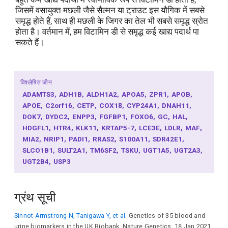
जिसमें वसायुक्त मछली जैसे सैल्मन या ट्राउट इस यौगिक में सबसे
समृद्ध होते हैं, साथ ही मछली के जिगर का तेल भी सबसे समृद्ध स्रोत
होता है। वर्तमान में, हम विटामिन डी से समृद्ध कई खाद्य पदार्थ पा
सकते हैं।
विश्लेषित जीन
ADAMTS3
ADH1B
ALDH1A2
APOA5
ZPR1
APOB
APOE
C2orf16
CETP
COX18
CYP24A1
DNAH11
DOK7
DYDC2
ENPP3
FGFBP1
FOXO6
GC
HAL
HDGFL1
HTR4
KLK11
KRTAP5-7
LCE3E
LDLR
MAF
MIA2
NRIP1
PADI1
RRAS2
S100A11
SDR42E1
SLCO1B1
SULT2A1
TM6SF2
TSKU
UGT1A5
UGT2A3
UGT2B4
USP3
ग्रंथ सूची
Sinnot-Armstrong N, Tanigawa Y, et al.
Genetics of 35 blood and
urine biomarkers in the UK Biobank. Nature Genetics, 18 Jan 2021,