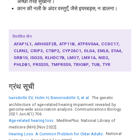
अच्छी तरह सुखाना।
कान की नली के अंदर वस्तुएँ, जैसे इयरबड्स, न डालना।
विश्लेषित जीन
AFAP1L1
ARHGEF28
ATP11B
ATP6V0A4
CCDC17
CLRN2
CRIP3
CTBP2
CYP26C1
DLG4
EML6
EYA4
GRB10
ISG20
KLHDC7B
LMO7
LMX1A
NID2
PHLDB1
PRSS35
TMPRSS9
TRIOBP
TUB
TYR
ग्रंथ सूची
Ivarsdottir EV, Holm H, Benonisdottir S, et al.
The genetic
architecture of age-related hearing impairment revealed by
genome-wide association analysis. Communications Biology.
2021 Jun;4(1):706.
Age-related hearing loss.
MedlinePlus. National Library of
medicine (NIH) [Nov 2022].
Hearing Loss: A Common Problem for Older Adults.
National