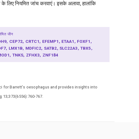
विधा के लिए नियमित जांच करवाएं। इसके अलावा, हालांकि
लेषित जीन
DH9
CEP72
CRTC1
EFEMP1
ETAA1
FOXF1
DF7
LMX1B
MDFIC2
SATB2
SLC22A3
TBX5
MOD1
TNKS
ZFHX3
ZNF184
ci for Barrett's oesophagus and provides insights into
ug 13;373(6556):760-767.