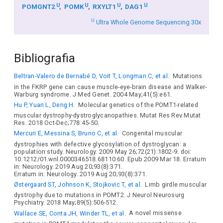
U
U
U
U
POMGNT2
POMK
RXYLT1
DAG1
U
Ultra Whole Genome Sequencing 30x
Bibliografia
Beltran-Valero de Bernabé D, Voit T, Longman C, et al.
Mutations
in the FKRP gene can cause muscle-eye-brain disease and Walker-
Warburg syndrome. J Med Genet. 2004 May;41(5):e61.
Hu P, Yuan L, Deng H.
Molecular genetics of the POMT1-related
muscular dystrophy-dystroglycanopathies. Mutat Res Rev Mutat
Res. 2018 Oct-Dec;778:45-50.
Mercuri E, Messina S, Bruno C, et al.
Congenital muscular
dystrophies with defective glycosylation of dystroglycan: a
population study. Neurology. 2009 May 26;72(21):1802-9. doi:
10.1212/01.wnl.0000346518.68110.60. Epub 2009 Mar 18. Erratum
in: Neurology. 2019 Aug 20;93(8):371.
Erratum in: Neurology. 2019 Aug 20;93(8):371.
Østergaard ST, Johnson K, Stojkovic T, et al.
Limb girdle muscular
dystrophy due to mutations in POMT2. J Neurol Neurosurg
Psychiatry. 2018 May;89(5):506-512.
Wallace SE, Conta JH, Winder TL, et al.
A novel missense