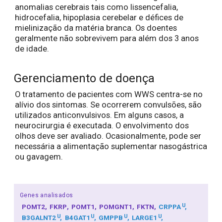
anomalias cerebrais tais como lissencefalia,
hidrocefalia, hipoplasia cerebelar e défices de
mielinização da matéria branca. Os doentes
geralmente não sobrevivem para além dos 3 anos
de idade.
Gerenciamento de doença
O tratamento de pacientes com WWS centra-se no
alívio dos sintomas. Se ocorrerem convulsões, são
utilizados anticonvulsivos. Em alguns casos, a
neurocirurgia é executada. O envolvimento dos
olhos deve ser avaliado. Ocasionalmente, pode ser
necessária a alimentação suplementar nasogástrica
ou gavagem.
Genes analisados
U
POMT2
FKRP
POMT1
POMGNT1
FKTN
CRPPA
U
U
U
U
B3GALNT2
B4GAT1
GMPPB
LARGE1