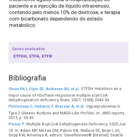
paciente e a injecção de líquido intravenoso,
contendo pelo menos 10% de dextrose, e terapia
com bicarbonato dependendo do estado
metabólico.
Genes analisados
ETFDH
ETFA
ETFB
Bibliografia
Olsen RKJ, Olpin SE, Andresen BS, et al
. ETFDH mutations as a
major cause of riboflavin-responsive multiple acyl-CoA
dehydrogenation deficiency. Brain, 2007; 130(8):2045-54.
Pontoizeau C, Habarou F, Brassier A, et al
. Hyperprolinemia in
Type 2 Glutaric Aciduria and MADD-Like Profiles. In: JIMD reports,
2015, p. 39-45.
Prasun P.
Multiple Acyl-CoA Dehydrogenase Deficiency. 2020 Jun
18. In: Adam MP, Mirzaa GM, Pabon RA, Wallace SE, Bean LJH,
Gripp KW, Amemiya A, editors. GeneReviews® [Internet]. Seattle