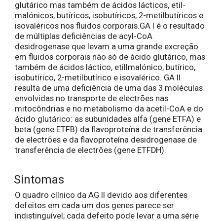
glutárico mas também de ácidos lácticos, etil-
malónicos, butíricos, isobutíricos, 2-metilbutíricos e
isovaléricos nos fluidos corporais.GA I é o resultado
de múltiplas deficiências de acyl-CoA
desidrogenase que levam a uma grande excreção
em fluidos corporais não só de ácido glutárico, mas
também de ácidos láctico, etillmalónico, butírico,
isobutírico, 2-metilbutírico e isovalérico. GA II
resulta de uma deficiência de uma das 3 moléculas
envolvidas no transporte de electrões nas
mitocôndrias e no metabolismo da acetil-CoA e do
ácido glutárico: as subunidades alfa (gene ETFA) e
beta (gene ETFB) da flavoproteína de transferência
de electrões e da flavoproteína desidrogenase de
transferência de electrões (gene ETFDH).
Sintomas
O quadro clínico da AG II devido aos diferentes
defeitos em cada um dos genes parece ser
indistinguível; cada defeito pode levar a uma série