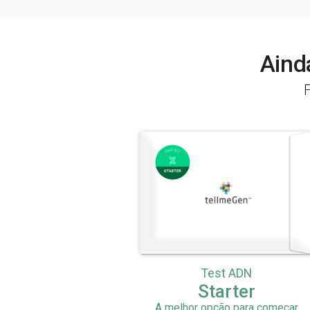
Aind
Test ADN
Starter
A melhor opção para começar