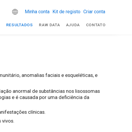
Minha conta
Kit de registo
Criar conta
R
RESULTADOS
RAW DATA
AJUDA
CONTATO
nitário, anomalias faciais e esqueléticas, e
lação anormal de substâncias nos lisossomas
ogias e é causada por uma deficiência da
nifestações clínicas.
 vivos.