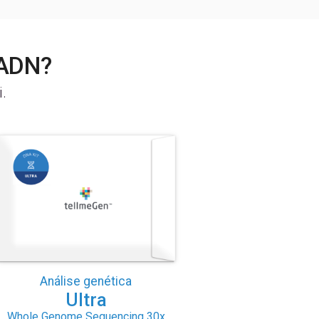
 ADN?
.
Análise genética
Ultra
Whole Genome Sequencing 30x