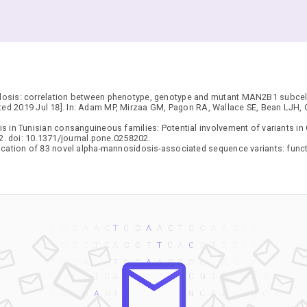
osis: correlation between phenotype, genotype and mutant MAN2B1 subcellul
ed 2019 Jul 18]. In: Adam MP, Mirzaa GM, Pagon RA, Wallace SE, Bean LJH, 
s in Tunisian consanguineous families: Potential involvement of variants in
2. doi: 10.1371/journal.pone.0258202.
ification of 83 novel alpha-mannosidosis-associated sequence variants: fu