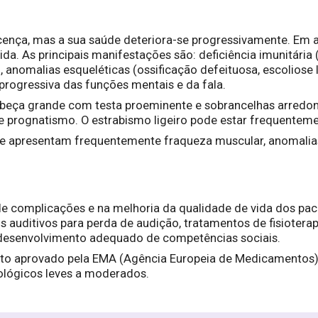
ença, mas a sua saúde deteriora-se progressivamente. Em al
da. As principais manifestações são: deficiência imunitária 
 anomalias esqueléticas (ossificação defeituosa, escoliose
 progressiva das funções mentais e da fala.
abeça grande com testa proeminente e sobrancelhas arredond
prognatismo. O estrabismo ligeiro pode estar frequenteme
e apresentam frequentemente fraqueza muscular, anomalias a
 complicações e na melhoria da qualidade de vida dos pacie
s auditivos para perda de audição, tratamentos de fisioterap
 desenvolvimento adequado de competências sociais.
 aprovado pela EMA (Agência Europeia de Medicamentos) p
lógicos leves a moderados.