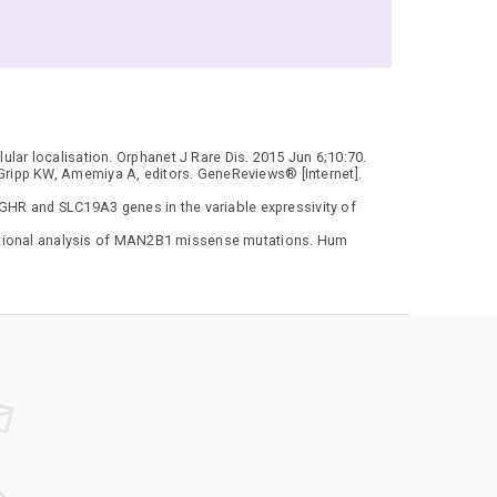
ar localisation. Orphanet J Rare Dis. 2015 Jun 6;10:70.
Gripp KW, Amemiya A, editors. GeneReviews® [Internet].
 GHR and SLC19A3 genes in the variable expressivity of
nctional analysis of MAN2B1 missense mutations. Hum