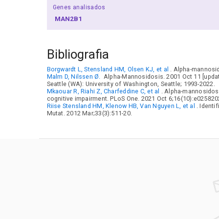
Genes analisados
MAN2B1
Bibliografia
Borgwardt L, Stensland HM, Olsen KJ, et al
. Alpha-mannosid
Malm D, Nilssen Ø.
Alpha-Mannosidosis. 2001 Oct 11 [updat
Seattle (WA): University of Washington, Seattle; 1993-2022.
Mkaouar R, Riahi Z, Charfeddine C, et al
. Alpha-mannosidosi
cognitive impairment. PLoS One. 2021 Oct 6;16(10):e025820
Riise Stensland HM, Klenow HB, Van Nguyen L, et al
. Ident
Mutat. 2012 Mar;33(3):511-20.