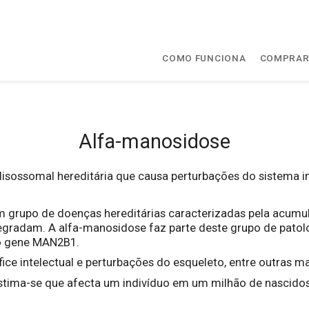
COMO FUNCIONA
COMPRA
Alfa-manosidose
sossomal hereditária que causa perturbações do sistema imu
 grupo de doenças hereditárias caracterizadas pela acumu
egradam. A alfa-manosidose faz parte deste grupo de patol
lo gene MAN2B1.
ce intelectual e perturbações do esqueleto, entre outras ma
stima-se que afecta um indivíduo em um milhão de nascidos