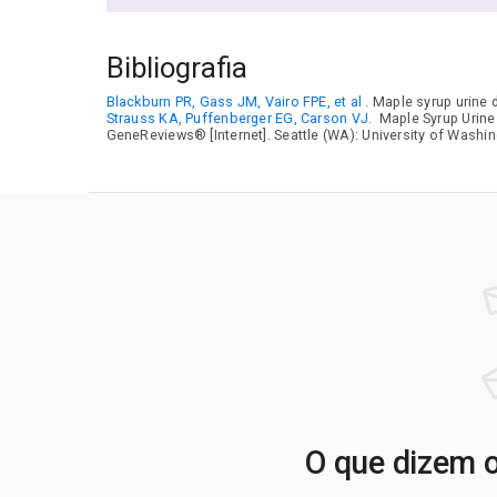
Bibliografia
Blackburn PR, Gass JM, Vairo FPE, et al
. Maple syrup urine
Strauss KA, Puffenberger EG, Carson VJ.
Maple Syrup Urine
GeneReviews® [Internet]. Seattle (WA): University of Washin
O que dizem o