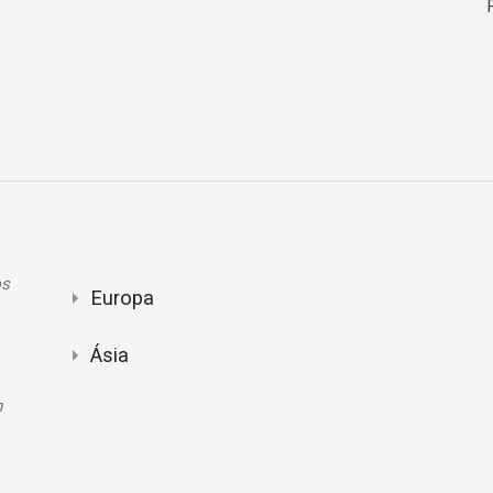
os
Europa
Ásia
n