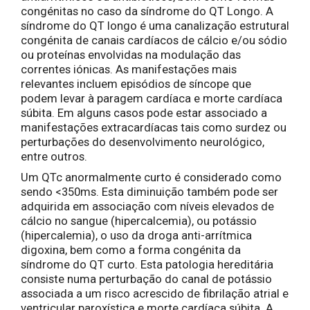
congénitas no caso da síndrome do QT Longo. A
síndrome do QT longo é uma canalização estrutural
congénita de canais cardíacos de cálcio e/ou sódio
ou proteínas envolvidas na modulação das
correntes iónicas. As manifestações mais
relevantes incluem episódios de síncope que
podem levar à paragem cardíaca e morte cardíaca
súbita. Em alguns casos pode estar associado a
manifestações extracardíacas tais como surdez ou
perturbações do desenvolvimento neurológico,
entre outros.
Um QTc anormalmente curto é considerado como
sendo <350ms. Esta diminuição também pode ser
adquirida em associação com níveis elevados de
cálcio no sangue (hipercalcemia), ou potássio
(hipercalemia), o uso da droga anti-arrítmica
digoxina, bem como a forma congénita da
síndrome do QT curto. Esta patologia hereditária
consiste numa perturbação do canal de potássio
associada a um risco acrescido de fibrilação atrial e
ventricular paroxística e morte cardíaca súbita. A