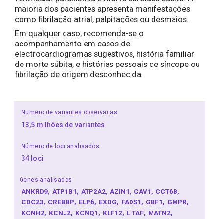
maioria dos pacientes apresenta manifestações
como fibrilação atrial, palpitações ou desmaios.
Em qualquer caso, recomenda-se o
acompanhamento em casos de
electrocardiogramas sugestivos, história familiar
de morte súbita, e histórias pessoais de síncope ou
fibrilação de origem desconhecida.
Número de variantes observadas
13,5 milhões de variantes
Número de loci analisados
34 loci
Genes analisados
ANKRD9
ATP1B1
ATP2A2
AZIN1
CAV1
CCT6B
CDC23
CREBBP
ELP6
EXOG
FADS1
GBF1
GMPR
KCNH2
KCNJ2
KCNQ1
KLF12
LITAF
MATN2