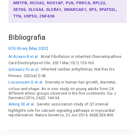
MRTFB
NCOA2
NOS1AP
PLN
PRKCA
RPL22
SETD6
SLC4A4
SLC8A1
SMARCAD1
SP3
SPATS2L
TTN
USP50
ZNF436
Bibliografia
ECG library [May 2022].
Al-Azaam B et al.
Atrial Fibrillation in Inherited Channelopathies.
Card Electrophysiol Clin. 2021 Mar;13(1):155-163.
Schwartz PJ et al.
Inherited cardiac arrhythmias. Nat Rev Dis
Primers. 2020;6(1):58.
Loussouarn G et al.
Diversity in human hair growth, diameter,
colour and shape. An in vivo study on young adults from 24
different ethnic groups observed in the five continents. Eur J
Dermatol 2016; 26(2): 144-54.
Arking DE et al.
Genetic association study of QT interval
highlight’s role for calcium signaling pathways in myocardial
repolarization. Nature Genetics, 22 Jun 2014, 46(8):826-836.