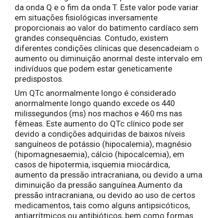
da onda Q e o fim da onda T. Este valor pode variar
em situações fisiológicas inversamente
proporcionais ao valor do batimento cardíaco sem
grandes consequências. Contudo, existem
diferentes condições clínicas que desencadeiam o
aumento ou diminuição anormal deste intervalo em
indivíduos que podem estar geneticamente
predispostos.
Um QTc anormalmente longo é considerado
anormalmente longo quando excede os 440
milissegundos (ms) nos machos e 460 ms nas
fêmeas. Este aumento do QTc clínico pode ser
devido a condições adquiridas de baixos níveis
sanguíneos de potássio (hipocalemia), magnésio
(hipomagnesaemia), cálcio (hipocalcemia), em
casos de hipotermia, isquemia miocárdica,
aumento da pressão intracraniana, ou devido a uma
diminuição da pressão sanguínea.Aumento da
pressão intracraniana, ou devido ao uso de certos
medicamentos, tais como alguns antipsicóticos,
antiarrítmicos ou antibióticos, bem como formas