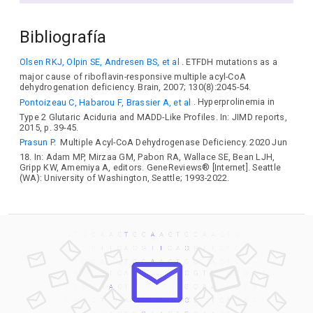
Bibliografía
Olsen RKJ, Olpin SE, Andresen BS, et al
. ETFDH mutations as a
major cause of riboflavin-responsive multiple acyl-CoA
dehydrogenation deficiency. Brain, 2007; 130(8):2045-54.
Pontoizeau C, Habarou F, Brassier A, et al
. Hyperprolinemia in
Type 2 Glutaric Aciduria and MADD-Like Profiles. In: JIMD reports,
2015, p. 39-45.
Prasun P.
Multiple Acyl-CoA Dehydrogenase Deficiency. 2020 Jun
18. In: Adam MP, Mirzaa GM, Pabon RA, Wallace SE, Bean LJH,
Gripp KW, Amemiya A, editors. GeneReviews® [Internet]. Seattle
(WA): University of Washington, Seattle; 1993-2022.