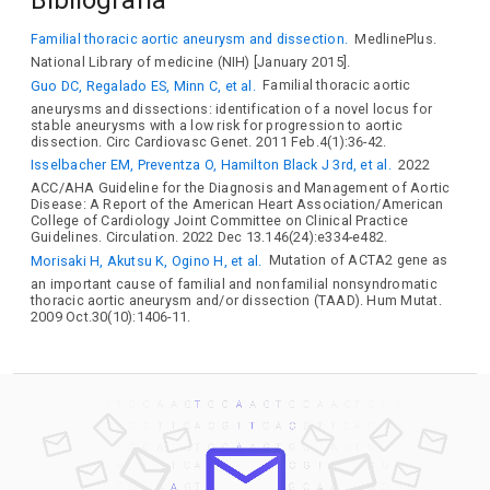
Familial thoracic aortic aneurysm and dissection.
MedlinePlus.
National Library of medicine (NIH) [January 2015].
Guo DC, Regalado ES, Minn C, et al.
Familial thoracic aortic
aneurysms and dissections: identification of a novel locus for
stable aneurysms with a low risk for progression to aortic
dissection. Circ Cardiovasc Genet. 2011 Feb.4(1):36-42.
Isselbacher EM, Preventza O, Hamilton Black J 3rd, et al.
2022
ACC/AHA Guideline for the Diagnosis and Management of Aortic
Disease: A Report of the American Heart Association/American
College of Cardiology Joint Committee on Clinical Practice
Guidelines. Circulation. 2022 Dec 13.146(24):e334-e482.
Morisaki H, Akutsu K, Ogino H, et al.
Mutation of ACTA2 gene as
an important cause of familial and nonfamilial nonsyndromatic
thoracic aortic aneurysm and/or dissection (TAAD). Hum Mutat.
2009 Oct.30(10):1406-11.