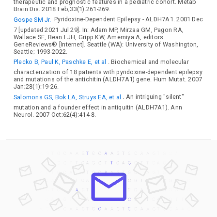
therapeutic and prognostic features in a pediatric cohort. Metab
Brain Dis. 2018 Feb;33(1):261-269.
Gospe SM Jr.
Pyridoxine-Dependent Epilepsy - ALDH7A1. 2001 Dec
7 [updated 2021 Jul 29]. In: Adam MP, Mirzaa GM, Pagon RA,
Wallace SE, Bean LJH, Gripp KW, Amemiya A, editors.
GeneReviews® [Internet]. Seattle (WA): University of Washington,
Seattle; 1993-2022.
Plecko B, Paul K, Paschke E, et al
. Biochemical and molecular
characterization of 18 patients with pyridoxine-dependent epilepsy
and mutations of the antichitin (ALDH7A1) gene. Hum Mutat. 2007
Jan;28(1):19-26.
Salomons GS, Bok LA, Struys EA, et al
. An intriguing "silent"
mutation and a founder effect in antiquitin (ALDH7A1). Ann
Neurol. 2007 Oct;62(4):414-8.