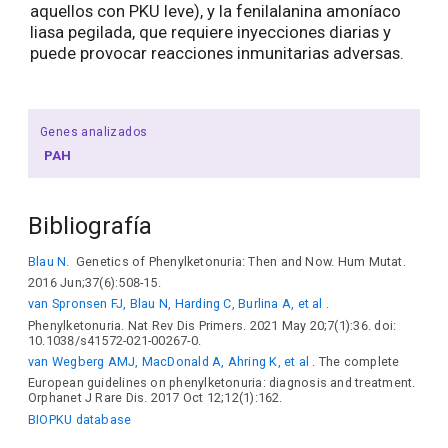
aquellos con PKU leve), y la fenilalanina amoníaco
liasa pegilada, que requiere inyecciones diarias y
puede provocar reacciones inmunitarias adversas.
Genes analizados
PAH
Bibliografía
Blau N.
Genetics of Phenylketonuria: Then and Now. Hum Mutat.
2016 Jun;37(6):508-15.
van Spronsen FJ, Blau N, Harding C, Burlina A, et al
.
Phenylketonuria. Nat Rev Dis Primers. 2021 May 20;7(1):36. doi:
10.1038/s41572-021-00267-0.
van Wegberg AMJ, MacDonald A, Ahring K, et al
. The complete
European guidelines on phenylketonuria: diagnosis and treatment.
Orphanet J Rare Dis. 2017 Oct 12;12(1):162.
BIOPKU database