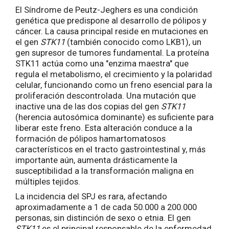
El Síndrome de Peutz-Jeghers es una condición
genética que predispone al desarrollo de pólipos y
cáncer. La causa principal reside en mutaciones en
el gen
STK11
(también conocido como LKB1), un
gen supresor de tumores fundamental. La proteína
STK11 actúa como una "enzima maestra" que
regula el metabolismo, el crecimiento y la polaridad
celular, funcionando como un freno esencial para la
proliferación descontrolada. Una mutación que
inactive una de las dos copias del gen
STK11
(herencia autosómica dominante) es suficiente para
liberar este freno. Esta alteración conduce a la
formación de pólipos hamartomatosos
característicos en el tracto gastrointestinal y, más
importante aún, aumenta drásticamente la
susceptibilidad a la transformación maligna en
múltiples tejidos.
La incidencia del SPJ es rara, afectando
aproximadamente a 1 de cada 50.000 a 200.000
personas, sin distinción de sexo o etnia. El gen
STK11
es el principal responsable de la enfermedad.