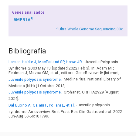
Genes analizados
U
BMPR1A
U
Ultra Whole Genome Sequencing 30x
Bibliografía
Larsen Haidle J, MacFarland SP, Howe JR.
Juvenile Polyposis
Syndrome. 2003 May 13 [Updated 2022 Feb 3]. In: Adam MP,
Feldman J, Mirzaa GM, et al., editors. GeneReviews® [Internet].
Juvenile polyposis syndrome.
MedlinePlus. National Library of
Medicina (NIH) [1 October 2013].
Juvenile polyposis syndrome.
Orphanet. ORPHA2929 [August
2024].
Dal Buono A, Gaiani F, Poliani L, et al.
Juvenile polyposis
syndrome: An overview. Best Pract Res Clin Gastroenterol. 2022
Jun-Aug.58-59:101799.