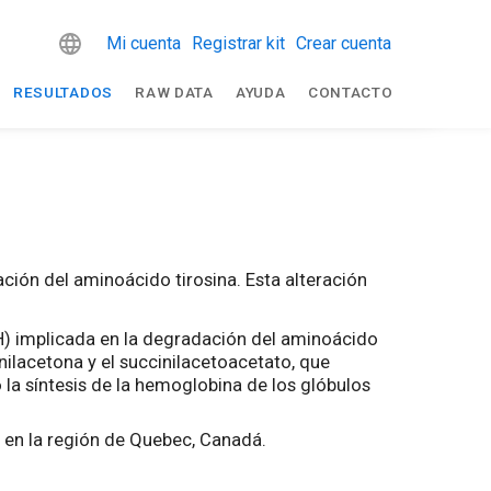
Mi cuenta
Registrar kit
Crear cuenta
RESULTADOS
RAW DATA
AYUDA
CONTACTO
ión del aminoácido tirosina. Esta alteración
FAH) implicada en la degradación del aminoácido
nilacetona y el succinilacetoacetato, que
 la síntesis de la hemoglobina de los glóbulos
 en la región de Quebec, Canadá.