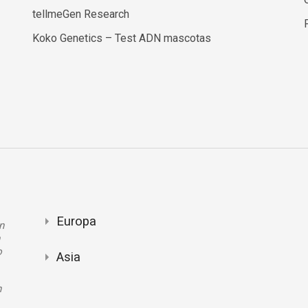
tellmeGen Research
Koko Genetics – Test ADN mascotas
Europa
n
n
o
Asia
n