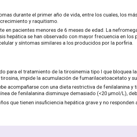
ntomas durante el primer año de vida, entre los cuales, los má
 crecimiento y raquitismo.
ente en pacientes menores de 6 meses de edad. La nefromegal
rrosis hepática se han observado con mayor frecuencia en lo
ular y síntomas similares a los producidos por la porfiria.
 para el tratamiento de la tirosinemia tipo I que bloquea la
 tirosina, impide la acumulación de fumarilacetoacetato y su
e acompañarse con una dieta restrictiva de fenilalanina y ti
uínea de fenilalanina disminuye demasiado (<20 μmol/L), debe
iños que tienen insuficiencia hepática grave y no responden a 