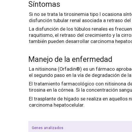
Síntomas
Si no se trata la tirosinemia tipo I ocasiona sí
disfunción tubular renal asociada a retraso del
La disfunción de los túbulos renales es frecu
raquitismo, el retraso del crecimiento y la ci
también pueden desarrollar carcinoma hepatocel
Manejo de la enfermedad
La nitisinona (Orfadin®) es un fármaco aprobado
el segundo paso en la vía de degradación de la
El tratamiento farmacológico con nitisinona deb
tirosina en la córnea. Si la concentración sang
El trasplante de hígado se realiza en aquellos n
carcinoma hepatocelular.
Genes analizados