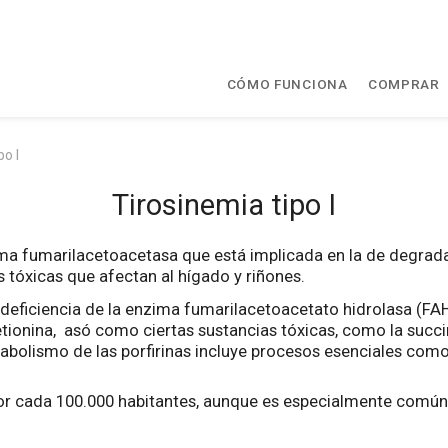
CÓMO FUNCIONA
COMPRAR
po I
Tirosinemia tipo I
a fumarilacetoacetasa que está implicada en la de degradac
tóxicas que afectan al hígado y riñones.
 la deficiencia de la enzima fumarilacetoacetato hidrolasa (
metionina, asó como ciertas sustancias tóxicas, como la succi
tabolismo de las porfirinas incluye procesos esenciales como
por cada 100.000 habitantes, aunque es especialmente común