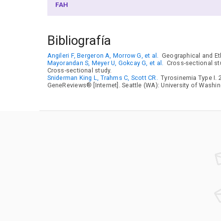
FAH
Bibliografía
Angileri F, Bergeron A, Morrow G, et al.
Geographical and Eth
Mayorandan S, Meyer U, Gokcay G, et al.
Cross-sectional stu
Cross-sectional study.
Sniderman King L, Trahms C, Scott CR.
Tyrosinemia Type I. 
GeneReviews® [Internet]. Seattle (WA): University of Washin