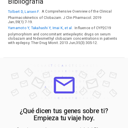
Bibliografía
Tolbert D, Larsen F.
A Comprehensive Overview of the Clinical
Pharmacokinetics of Clobazam. J Clin Pharmacol. 2019
Jan;59(1):7-19.
Yamamoto Y, Takahashi Y, Imai K, et al.
Influence of CYP2C19
polymorphism and concomitant antiepileptic drugs on serum
clobazam and N-desmethyl clobazam concentrations in patients
with epilepsy. Ther Drug Monit. 2013 Jun;35(3):305-12.
¿Qué dicen tus genes sobre ti?
Empieza tu viaje hoy.