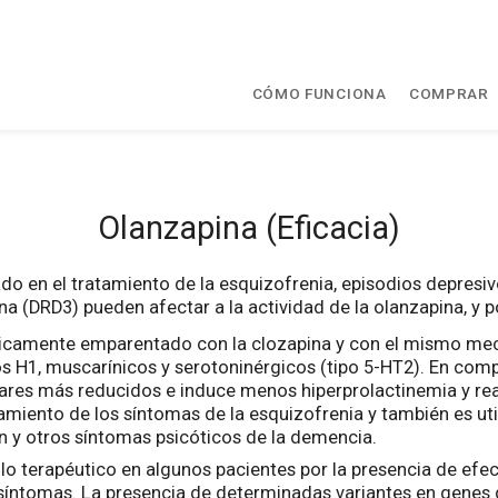
CÓMO FUNCIONA
COMPRAR
Olanzapina (Eficacia)
ado en el tratamiento de la esquizofrenia, episodios depresiv
 (DRD3) pueden afectar a la actividad de la olanzapina, y po
micamente emparentado con la clozapina y con el mismo mec
s H1, muscarínicos y serotoninérgicos (tipo 5-HT2). En compa
res más reducidos e induce menos hiperprolactinemia y rea
ratamiento de los síntomas de la esquizofrenia y también es u
ón y otros síntomas psicóticos de la demencia.
o terapéutico en algunos pacientes por la presencia de efe
 síntomas. La presencia de determinadas variantes en genes 