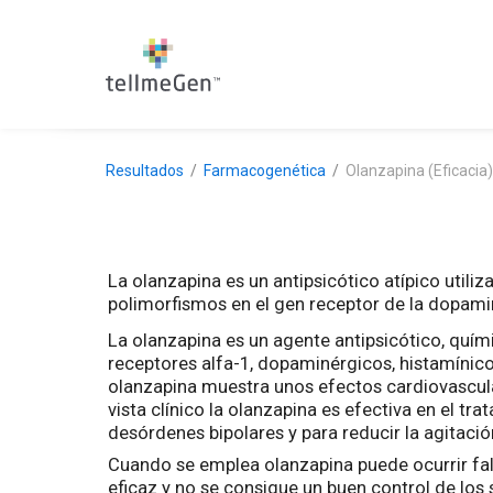
Resultados
Farmacogenética
Olanzapina (Eficacia)
La olanzapina es un antipsicótico atípico utiliz
polimorfismos en el gen receptor de la dopamina
La olanzapina es un agente antipsicótico, quí
receptores alfa-1, dopaminérgicos, histamínico
olanzapina muestra unos efectos cardiovascula
vista clínico la olanzapina es efectiva en el t
desórdenes bipolares y para reducir la agitaci
Cuando se emplea olanzapina puede ocurrir fall
eficaz y no se consigue un buen control de los