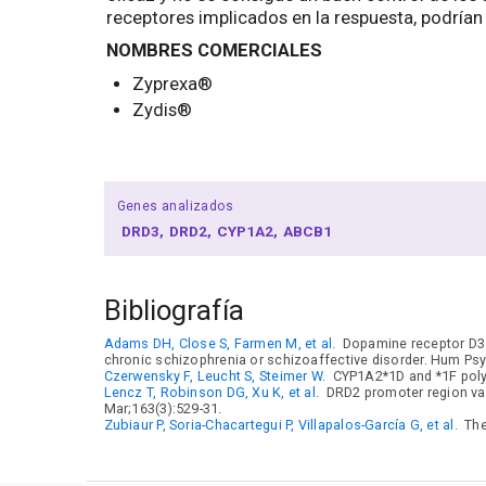
receptores implicados en la respuesta, podrían 
NOMBRES COMERCIALES
Zyprexa®
Zydis®
Genes analizados
DRD3
DRD2
CYP1A2
ABCB1
Bibliografía
Adams DH, Close S, Farmen M, et al.
Dopamine receptor D3 g
chronic schizophrenia or schizoaffective disorder. Hum Ps
Czerwensky F, Leucht S, Steimer W.
CYP1A2*1D and *1F polym
Lencz T, Robinson DG, Xu K, et al.
DRD2 promoter region vari
Mar;163(3):529-31.
Zubiaur P, Soria-Chacartegui P, Villapalos-García G, et al.
The