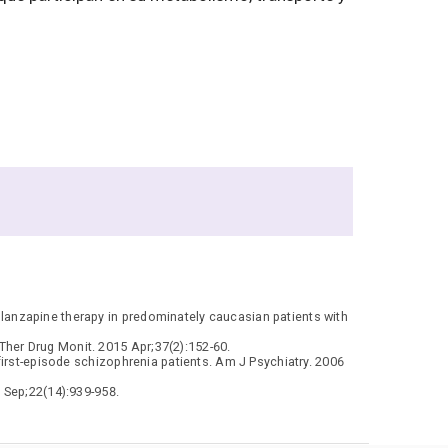
anzapine therapy in predominately caucasian patients with
her Drug Monit. 2015 Apr;37(2):152-60.
irst-episode schizophrenia patients. Am J Psychiatry. 2006
Sep;22(14):939-958.