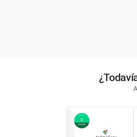
¿Todavía
A