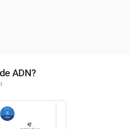
t de ADN?
i.