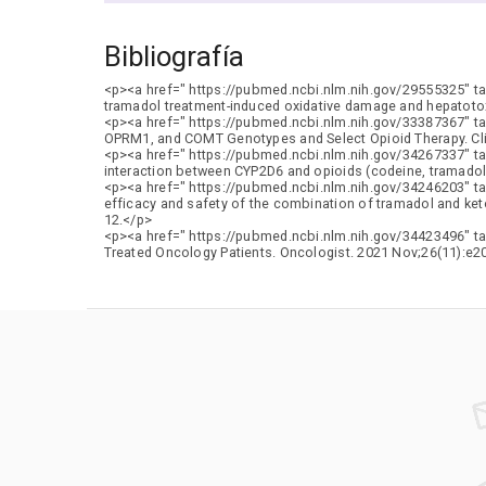
Bibliografía
<p><a href=" https://pubmed.ncbi.nlm.nih.gov/29555325" t
tramadol treatment-induced oxidative damage and hepatotox
<p><a href=" https://pubmed.ncbi.nlm.nih.gov/33387367" ta
OPRM1, and COMT Genotypes and Select Opioid Therapy. Cli
<p><a href=" https://pubmed.ncbi.nlm.nih.gov/34267337" ta
interaction between CYP2D6 and opioids (codeine, tramado
<p><a href=" https://pubmed.ncbi.nlm.nih.gov/34246203" ta
efficacy and safety of the combination of tramadol and ket
12.</p>
<p><a href=" https://pubmed.ncbi.nlm.nih.gov/34423496" ta
Treated Oncology Patients. Oncologist. 2021 Nov;26(11):e2