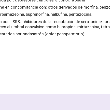
a por: depresores centrales, alcohol, ritonavir.
toma en concomitancia con: otros derivados de morfina, benzo
arbamazepina, buprenorfina, nalbufina, pentazocina.
con: ISRS, inhibidores de la recaptación de serotonina/norepi
en el umbral convulsivo como bupropion, mirtazapina, tetra
entados por ondasetrón (dolor posoperatorio).