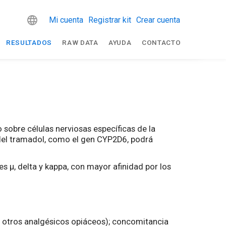
Mi cuenta
Registrar kit
Crear cuenta
RESULTADOS
RAW DATA
AYUDA
CONTACTO
 sobre células nerviosas específicas de la
 del tramadol, como el gen CYP2D6, podrá
s µ, delta y kappa, con mayor afinidad por los
, otros analgésicos opiáceos); concomitancia