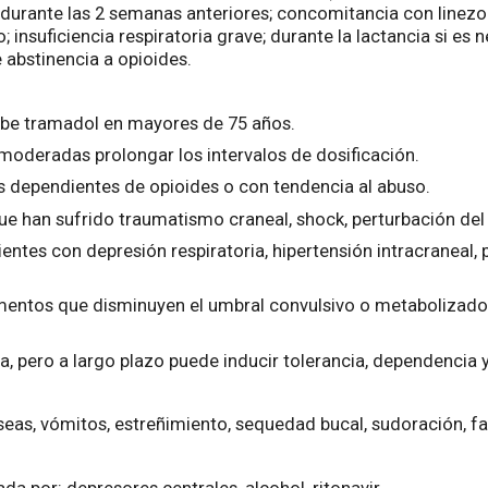
urante las 2 semanas anteriores; concomitancia con linezolid
nsuficiencia respiratoria grave; durante la lactancia si es 
e abstinencia a opioides.
be tramadol en mayores de 75 años.
 moderadas prolongar los intervalos de dosificación.
 dependientes de opioides o con tendencia al abuso.
ue han sufrido traumatismo craneal, shock, perturbación de
tes con depresión respiratoria, hipertensión intracraneal, por
mentos que disminuyen el umbral convulsivo o metaboliza
a, pero a largo plazo puede inducir tolerancia, dependencia 
eas, vómitos, estreñimiento, sequedad bucal, sudoración, fa