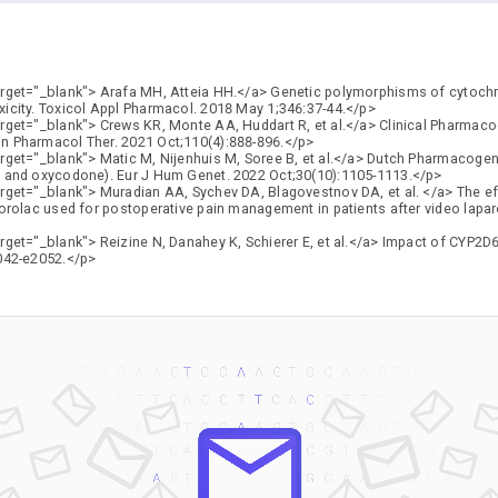
arget="_blank"> Arafa MH, Atteia HH.</a> Genetic polymorphisms of cytoch
icity. Toxicol Appl Pharmacol. 2018 May 1;346:37-44.</p>
rget="_blank"> Crews KR, Monte AA, Huddart R, et al.</a> Clinical Pharmac
n Pharmacol Ther. 2021 Oct;110(4):888-896.</p>
rget="_blank"> Matic M, Nijenhuis M, Soree B, et al.</a> Dutch Pharmacogen
l and oxycodone). Eur J Hum Genet. 2022 Oct;30(10):1105-1113.</p>
rget="_blank"> Muradian AA, Sychev DA, Blagovestnov DA, et al. </a> The e
orolac used for postoperative pain management in patients after video lap
rget="_blank"> Reizine N, Danahey K, Schierer E, et al.</a> Impact of CYP
042-e2052.</p>