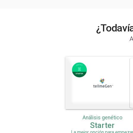
¿Todavía
A
Análisis genético
Starter
La mejor opción para empeza