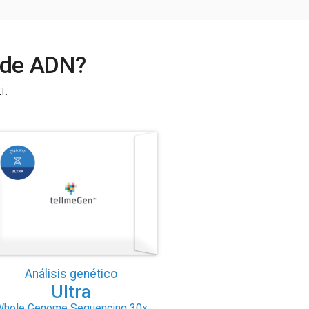
t de ADN?
i.
Análisis genético
Ultra
Whole Genome Sequencing 30x