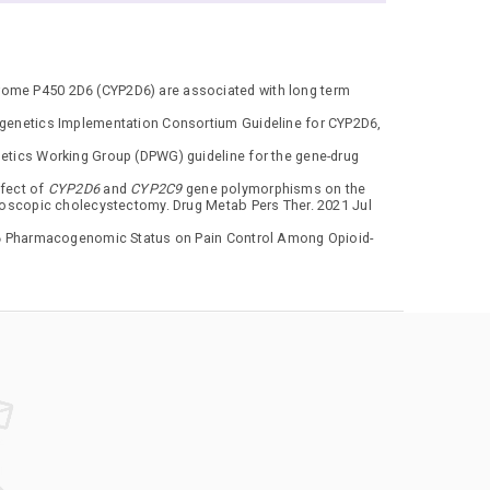
rome P450 2D6 (CYP2D6) are associated with long term
ogenetics Implementation Consortium Guideline for CYP2D6,
etics Working Group (DPWG) guideline for the gene-drug
ffect of
CYP2D6
and
CYP2C9
gene polymorphisms on the
aroscopic cholecystectomy. Drug Metab Pers Ther. 2021 Jul
2D6 Pharmacogenomic Status on Pain Control Among Opioid-