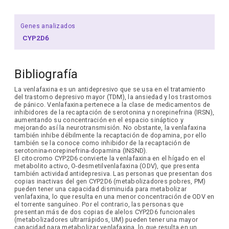
Genes analizados
CYP2D6
Bibliografía
La venlafaxina es un antidepresivo que se usa en el tratamiento
del trastorno depresivo mayor (TDM), la ansiedad y los trastornos
de pánico. Venlafaxina pertenece a la clase de medicamentos de
inhibidores de la recaptación de serotonina y norepinefrina (IRSN),
aumentando su concentración en el espacio sináptico y
mejorando así la neurotransmisión. No obstante, la venlafaxina
también inhibe débilmente la recaptación de dopamina, por ello
también se la conoce como inhibidor de la recaptación de
serotonina-norepinefrina-dopamina (INSND).
El citocromo CYP2D6 convierte la venlafaxina en el hígado en el
metabolito activo, O-desmetilvenlafaxina (ODV), que presenta
también actividad antidepresiva. Las personas que presentan dos
copias inactivas del gen CYP2D6 (metabolizadores pobres, PM)
pueden tener una capacidad disminuida para metabolizar
venlafaxina, lo que resulta en una menor concentración de ODV en
el torrente sanguíneo. Por el contrario, las personas que
presentan más de dos copias de alelos CYP2D6 funcionales
(metabolizadores ultrarrápidos, UM) pueden tener una mayor
capacidad para metabolizar venlafaxina, lo que resulta en un