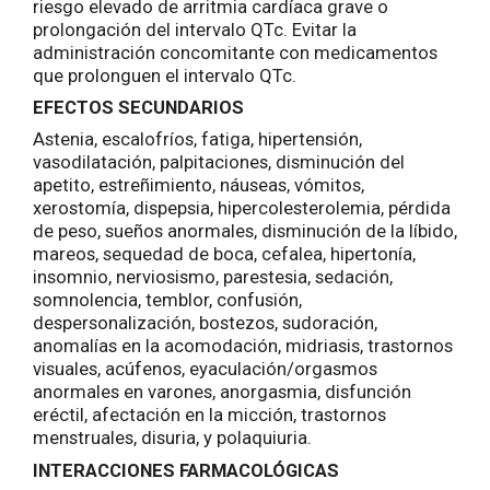
riesgo elevado de arritmia cardíaca grave o
prolongación del intervalo QTc. Evitar la
administración concomitante con medicamentos
que prolonguen el intervalo QTc.
EFECTOS SECUNDARIOS
Astenia, escalofríos, fatiga, hipertensión,
vasodilatación, palpitaciones, disminución del
apetito, estreñimiento, náuseas, vómitos,
xerostomía, dispepsia, hipercolesterolemia, pérdida
de peso, sueños anormales, disminución de la líbido,
mareos, sequedad de boca, cefalea, hipertonía,
insomnio, nerviosismo, parestesia, sedación,
somnolencia, temblor, confusión,
despersonalización, bostezos, sudoración,
anomalías en la acomodación, midriasis, trastornos
visuales, acúfenos, eyaculación/orgasmos
anormales en varones, anorgasmia, disfunción
eréctil, afectación en la micción, trastornos
menstruales, disuria, y polaquiuria.
INTERACCIONES FARMACOLÓGICAS