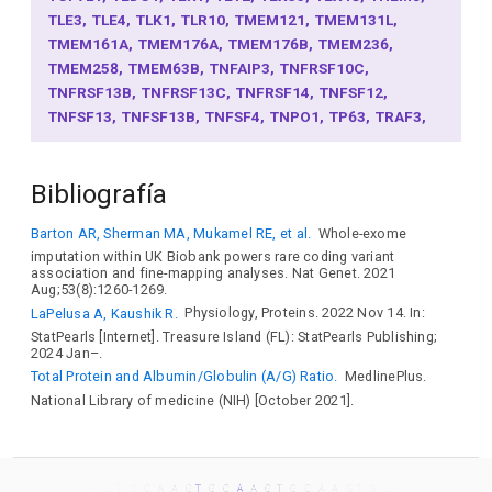
TLE3
TLE4
TLK1
TLR10
TMEM121
TMEM131L
TMEM161A
TMEM176A
TMEM176B
TMEM236
TMEM258
TMEM63B
TNFAIP3
TNFRSF10C
TNFRSF13B
TNFRSF13C
TNFRSF14
TNFSF12
TNFSF13
TNFSF13B
TNFSF4
TNPO1
TP63
TRAF3
TRIB1
TRIB2
TRIM38
TSEN2
TSPAN3
TXLNB
TXNL4B
UBASH3B
UBE2V2
USP28
USP34
USP53
Bibliografía
USP6NL
VAT1
VEGFC
VIT
VPS9D1
WDR81
WIPI1
WRAP53
ZAP70
ZBTB7A
ZC3H11B
ZCCHC2
Barton AR, Sherman MA, Mukamel RE, et al.
Whole-exome
ZFP36L1
ZNF281
ZNF366
ZNF436
ZNF644
imputation within UK Biobank powers rare coding variant
ZNF648
A1CF
ABCA8
ABCA9
ABCF2-H2BK1
ABO
association and fine-mapping analyses. Nat Genet. 2021
ABRACL
ACADS
ACOX2
ACOXL
ADAD1
ADAMTS9
Aug;53(8):1260-1269.
ADGRE3
ADH1A
ADO
ADORA2A
ADRB2
AFF3
AHR
LaPelusa A, Kaushik R.
Physiology, Proteins. 2022 Nov 14. In:
ALB
ALS2CL
ANGPT1
ANKRD11
ANKRD33B
StatPearls [Internet]. Treasure Island (FL): StatPearls Publishing;
2024 Jan–.
ANKRD55
APOL3
APOLD1
ARHGAP15
ARHGAP45
Total Protein and Albumin/Globulin (A/G) Ratio.
MedlinePlus.
ARHGEF19
ARID5B
ARL15
ATF6
ATG5
ATL1
ATXN1
National Library of medicine (NIH) [October 2021].
ATXN2L
B3GNT8
BACH2
BANK1
BCL2
BCL2L11
BCL2L2-PABPN1
BCL3
BIK
BIN3
BLK
BLM
BMP2K
BMP6
BMP8A
BTBD6
BYSL
C12orf75
C17orf67
CARD11
CARMIL2
CBFA2T3
CBX4
CBX8
CCDC125