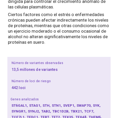
dirigida para controlar el crecimiento anómalo de
las células plasmáticas.
Ciertos factores como el estrés o enfermedades
crónicas pueden afectar indirectamente los niveles
de proteínas, mientras que otras condiciones como
un ejercicio moderado o el consumo ocasional de
alcohol no alteran significativamente los niveles de
proteínas en suero.
Número de variantes observadas
13,5 millones de variantes
Número de loci de riesgo
442 loci
Genes analizados
ST6GAL1
STAG1
STH
STN1
SVEP1
SWAP70
SYK
SYNGR1
SYNJ2
TAB2
TBC1D2B
TBX21
TCF7
TCF7L1
TEDC1
TERT
TET2
TEX35
TEX48
THEM6