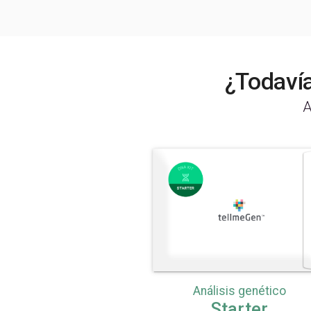
¿Todavía
A
Análisis genético
Starter