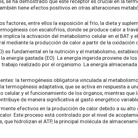
 se ha demostrado que este receptor es crucial en la termog
ambién tiene efectos positivos en otras alteraciones metabóli
 factores, entre ellos la exposición al frío, la dieta y supl
ermogénesis con escalofríos, donde se produce calor a travé
e implica la activación del metabolismo celular en el BAT y 
l mediante la producción de calor a partir de la oxidación 
O) es fundamental en la nutrición y el metabolismo, establec
) y la energía gastada (EO). La energía ingerida proviene de l
el trabajo realizado por el organismo. La energía almacenada
entes: la termogénesis obligatoria vinculada al metabolismo 
y la termogénesis adaptativa, que se activa en respuesta a u
o celular y el funcionamiento de los órganos, mientras que 
ontribuye de manera significativa al gasto energético variable
mente efectivos en la producción de calor debido a su alto c
calor. Este proceso está controlado por el nivel de acoplam
, que hidrolizan el ATP, la principal molécula de almacenamie