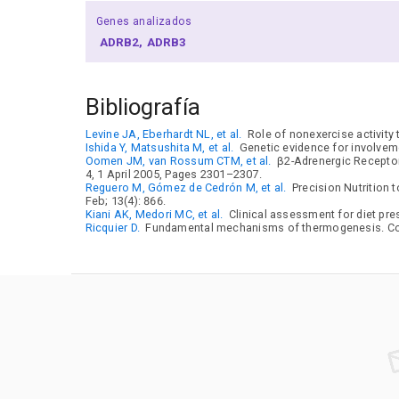
Genes analizados
ADRB2
ADRB3
Bibliografía
Levine JA, Eberhardt NL, et al.
Role of nonexercise activity 
Ishida Y, Matsushita M, et al.
Genetic evidence for involveme
Oomen JM, van Rossum CTM, et al.
β2-Adrenergic Receptor
4, 1 April 2005, Pages 2301–2307.
Reguero M, Gómez de Cedrón M, et al.
Precision Nutrition
Feb; 13(4): 866.
Kiani AK, Medori MC, et al.
Clinical assessment for diet pre
Ricquier D.
Fundamental mechanisms of thermogenesis. Comp