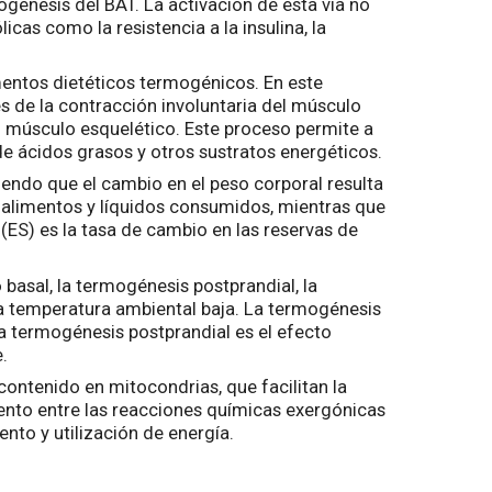
énesis del BAT. La activación de esta vía no
cas como la resistencia a la insulina, la
ementos dietéticos termogénicos. En este
s de la contracción involuntaria del músculo
el músculo esquelético. Este proceso permite a
de ácidos grasos y otros sustratos energéticos.
iendo que el cambio en el peso corporal resulta
os alimentos y líquidos consumidos, mientras que
 (ES) es la tasa de cambio en las reservas de
basal, la termogénesis postprandial, la
na temperatura ambiental baja. La termogénesis
la termogénesis postprandial es el efecto
.
ontenido en mitocondrias, que facilitan la
iento entre las reacciones químicas exergónicas
nto y utilización de energía.