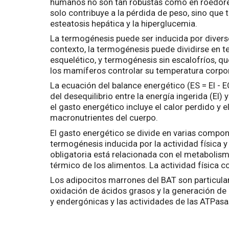
humanos no son tan robustas como en roedores,
solo contribuye a la pérdida de peso, sino que t
esteatosis hepática y la hiperglucemia.
La termogénesis puede ser inducida por diversos
contexto, la termogénesis puede dividirse en t
esquelético, y termogénesis sin escalofríos, qu
los mamíferos controlar su temperatura corpora
La ecuación del balance energético (ES = EI - E
del desequilibrio entre la energía ingerida (EI
el gasto energético incluye el calor perdido y 
macronutrientes del cuerpo.
El gasto energético se divide en varias compon
termogénesis inducida por la actividad física 
obligatoria está relacionada con el metabolism
térmico de los alimentos. La actividad física c
Los adipocitos marrones del BAT son particular
oxidación de ácidos grasos y la generación de 
y endergónicas y las actividades de las ATPasas