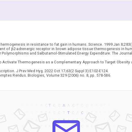
thermogenesis in resistance to fat gain in humans. Science. 1999 Jan 8;283(
nt of β2-adrenergic receptor in brown adipose tissue thermogenesis in huma
 Polymorphisms and Salbutamol-Stimulated Energy Expenditure. The Journal
 to Activate Thermogenesis as a Complementary Approach to Target Obesity 
scription. J Prev Med Hyg. 2022 Oct 17;63(2 Suppl 3):E102-E124.
tes Rendus. Biologies, Volume 329 (2006) no. 8, pp. 578-586.