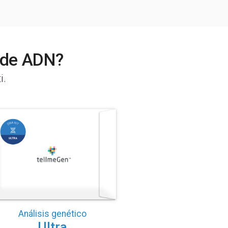
t de ADN?
i.
Análisis genético
Ultra