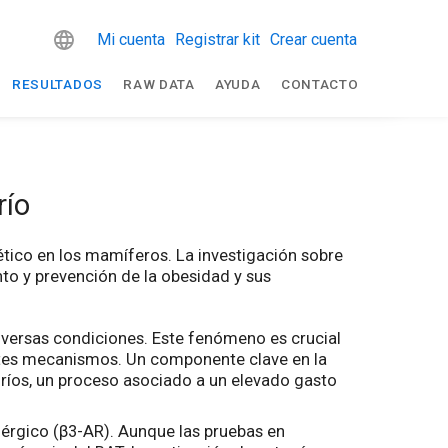
Mi cuenta
Registrar kit
Crear cuenta
RESULTADOS
RAW DATA
AYUDA
CONTACTO
río
ético en los mamíferos. La investigación sobre
to y prevención de la obesidad y sus
versas condiciones. Este fenómeno es crucial
ntes mecanismos. Un componente clave en la
fríos, un proceso asociado a un elevado gasto
nérgico (β3-AR). Aunque las pruebas en