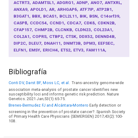
ACTRT3
ADAMTSL1
ADGRG1
ADNP
ANO7
ANTXRL
ANXA9
APOLD1
AR
ARHGAP6
ATF7IP
ATP2B1
B3GAT1
BBX
BCAS1
BCL2L11
BIK
BSN
C14orf39
CASP8
CCDC54
CCND1
CDCA7
CDK6
CDKN2B
CFAP157
CHMP2B
CLCNKB
CLDN23
COL23A1
COL2A1
COPRS
CTBP2
CTSK
DDX52
DENND4B
DIP2C
DLEU7
DNAH11
DNMT3B
DPM3
EEFSEC
ELFN1
EMSY
ERICH4
ETS2
ETV3
FAM111A
FAM118A
FBRSL1
FERMT2
FGFR2
FOXC1
FOXP4
GATA2
GDF7
GDNF
GLI2
GPA33
GRHL1
GTPBP1
Bibliografía
HAAO
HELZ2
HIBADH
HNF1B
ID2
INCENP
INHBB
IRX3
IRX4
IRX5
ITGA6
ITGB8
JADE2
JAZF1
Conti DV, Darst BF, Moss LC, et al.
Trans-ancestry genome-wide
KDM2A
KLF5
KLF7
KLK15
KLK3
KRT8
LAMC1
association meta-analysis of prostate cancer identifies new
LMTK2
LRATD2
MAF
MAML3
MAP3K1
MARCHF8
susceptibility loci and informs genetic risk prediction. Nature
MAT2A
MBD2
MBNL1
MDFIC2
MDM4
MEIS1
MLPH
Genetics. 2021 Jan;53(1):65-75.
MMP14
MMP7
MOB2
MPHOSPH6
MSMB
MYCN
Brenes-Bermudez FJ and Alcántara-Montero
Early detection or
MYEOV
MYO6
MYO9B
MYOCD
NAA38
NCEH1
screening in the prevention of prostate cancer?. Spanish Society
of Primary Health Care Physicians (SEMERGEN) 2017;43(2):100-
NEDD9
NKX3-1
NOL10
OTX1
PARPBP
PAX9
108.
PDLIM5
PEX14
PLEKHH2
POU1F1
POU5F1B
PPFIBP2
PPP2R2A
PRPH
RAB29
RAD23B
RAD51
RAD51B
RASSF3
RASSF6
RFX6
RGS17
RGS5
RNLS