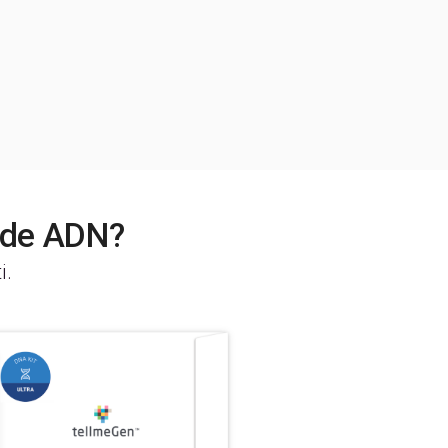
t de ADN?
i.