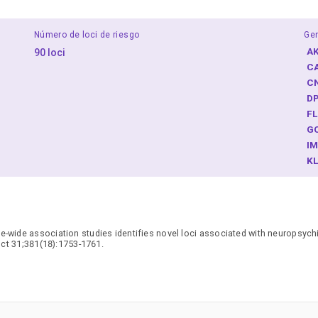
Número de loci de riesgo
Ge
A
90 loci
C
C
D
F
G
I
K
M
P
P
R
-wide association studies identifies novel loci associated with neuropsychia
S
ct 31;381(18):1753-1761.
T
Z