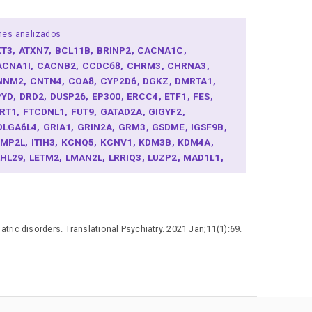
nes analizados
KT3
ATXN7
BCL11B
BRINP2
CACNA1C
ACNA1I
CACNB2
CCDC68
CHRM3
CHRNA3
NNM2
CNTN4
COA8
CYP2D6
DGKZ
DMRTA1
PYD
DRD2
DUSP26
EP300
ERCC4
ETF1
FES
LRT1
FTCDNL1
FUT9
GATAD2A
GIGYF2
OLGA6L4
GRIA1
GRIN2A
GRM3
GSDME
IGSF9B
MMP2L
ITIH3
KCNQ5
KCNV1
KDM3B
KDM4A
LHL29
LETM2
LMAN2L
LRRIQ3
LUZP2
MAD1L1
RPL33
MRTFA
NMUR2
NRGN
NUDT12
PAH
CLO
PCNX1
PGBD1
PITPNM2
PLCL1
PPARGC1A
PP1R16B
PRKD1
PTGIS
PTN
PTPRU
RGS6
ORA
SDCCAG8
SF3B1
SHMT2
SLC39A8
SNAP91
tric disorders. Translational Psychiatry. 2021 Jan;11(1):69.
NX19
SORCS3
SRPK2
STAG1
TAOK2
TCF4
MTC1
TRANK1
TRIM8
TSNARE1
VPS45
VRK2
NF804A
ZSWIM6