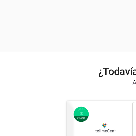
¿Todavía
A