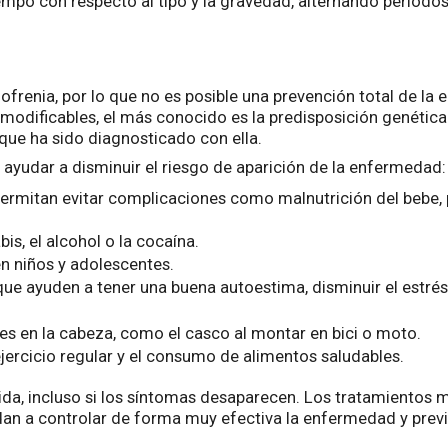
iempo con respecto al tipo y la gravedad, alternando period
frenia, por lo que no es posible una prevención total de la
o modificables, el más conocido es la predisposición genétic
que ha sido diagnosticado con ella.
ayudar a disminuir el riesgo de aparición de la enfermedad:
 permitan evitar complicaciones como malnutrición del bebe,
s, el alcohol o la cocaína.
en niños y adolescentes.
ue ayuden a tener una buena autoestima, disminuir el estrés 
es en la cabeza, como el casco al montar en bici o moto.
 ejercicio regular y el consumo de alimentos saludables.
da, incluso si los síntomas desaparecen. Los tratamientos mu
an a controlar de forma muy efectiva la enfermedad y previe