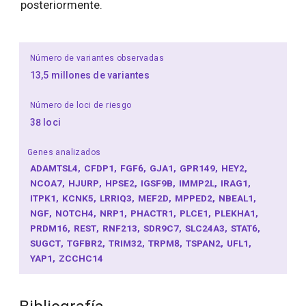
posteriormente.
Número de variantes observadas
13,5 millones de variantes
Número de loci de riesgo
38 loci
Genes analizados
ADAMTSL4
CFDP1
FGF6
GJA1
GPR149
HEY2
NCOA7
HJURP
HPSE2
IGSF9B
IMMP2L
IRAG1
ITPK1
KCNK5
LRRIQ3
MEF2D
MPPED2
NBEAL1
NGF
NOTCH4
NRP1
PHACTR1
PLCE1
PLEKHA1
PRDM16
REST
RNF213
SDR9C7
SLC24A3
STAT6
SUGCT
TGFBR2
TRIM32
TRPM8
TSPAN2
UFL1
YAP1
ZCCHC14