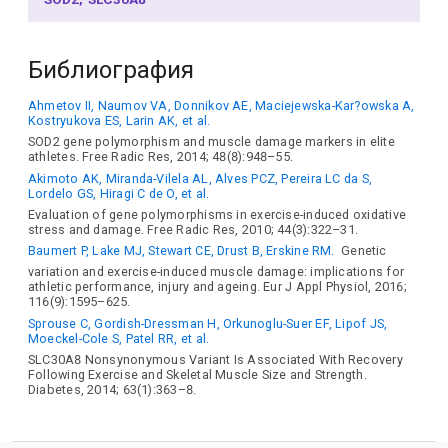
Библиография
Ahmetov II, Naumov VA, Donnikov AE, Maciejewska-Kar?owska A,
Kostryukova ES, Larin AK, et al.
SOD2 gene polymorphism and muscle damage markers in elite
athletes. Free Radic Res, 2014; 48(8):948–55.
Akimoto AK, Miranda-Vilela AL, Alves PCZ, Pereira LC da S,
Lordelo GS, Hiragi C de O, et al.
Evaluation of gene polymorphisms in exercise-induced oxidative
stress and damage. Free Radic Res, 2010; 44(3):322–31.
Baumert P, Lake MJ, Stewart CE, Drust B, Erskine RM.
Genetic
variation and exercise-induced muscle damage: implications for
athletic performance, injury and ageing. Eur J Appl Physiol, 2016;
116(9):1595–625.
Sprouse C, Gordish-Dressman H, Orkunoglu-Suer EF, Lipof JS,
Moeckel-Cole S, Patel RR, et al.
SLC30A8 Nonsynonymous Variant Is Associated With Recovery
Following Exercise and Skeletal Muscle Size and Strength.
Diabetes, 2014; 63(1):363–8.