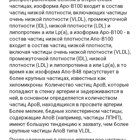
частицах, изоформа Apo-B100 входит в состав
частиц низкой плотности, включающих частицы
очень низкой плотности (VLDL), промежуточной
плотности (IDL), низкой плотности (LDL) и
липопротеин a или Lp(a), а изоформа Apo-B100 - в
состав частиц низкой плотности.Апо-В100
входит в состав частиц низкой плотности,
включая частицы очень низкой плотности (VLDL),
промежуточной плотности (IDL), низкой
плотности (LDL) и липопротеина a или Lp(a), в то
время как изоформа Апо-В48 присутствует в
более крупных частицах, известных как
хиломикроны. Количество частиц ApoB, которые
попадают в стенку артерии и задерживаются в
ней, в основном определяется количеством
частиц ApoB, находящихся в просвете артерии.
Более мелкие, бедные холестерином частицы,
содержащие АпоВ (например, частицы ЛПНП),
имеют большую тенденцию к захвату, чем более
крупные частицы АпоВ типа VLDL.
После удержания в стенке артерии все частицы