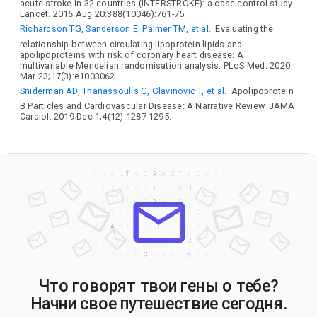
acute stroke in 32 countries (INTERSTROKE): a case-control study.
HBS1L
HGFAC
HK1
HLA-A
HLA-DRA
HLX
HMGCR
Lancet. 2016 Aug 20;388(10046):761-75.
HNF1A
HNF4A
HPR
HSPB1
INPP5E
INSIG2
Richardson TG, Sanderson E, Palmer TM, et al.
Evaluating the
IRF2BP2
ITGA1
KANK2
KCNK3
KCNK5
KLF14
relationship between circulating lipoprotein lipids and
apolipoproteins with risk of coronary heart disease: A
L3MBTL3
LDAH
LDLR
LIMA1
LIMS1
LIPC
LMAN1L
multivariable Mendelian randomisation analysis. PLoS Med. 2020
LPA
LPL
MACO1
MAF
MAFB
MAP3K1
MCHR2
Mar 23;17(3):e1003062.
MIDEAS
MITF
MOSPD3
MPPED2
MYLIP
MYOF
Sniderman AD, Thanassoulis G, Glavinovic T, et al.
Apolipoprotein
N4BP2L1
NAGS
NAT2
NECTIN2
NF1
OR2B8P
B Particles and Cardiovascular Disease: A Narrative Review. JAMA
Cardiol. 2019 Dec 1;4(12):1287-1295.
OSGIN1
PAQR9
PCSK5
PCSK6
PCSK9
PDE4C
PDHB
PGS1
PINLYP
PKN3
PLCG1
PLEC
PLTP
PPARG
PPP1R3B
PPP6R2
PRAC1
PSEN1
PSORS1C2
PSRC1
PTK2
PUM2
PYGB
R3HDM2
RAPH1
RASD1
RBPJ
RCN1
RP1
RPH3A
RSPO3
SCAF4
SCARB1
SCCPDH
SEBOX
SEPTIN2
SERPINA10
SERTAD2
SLC12A3
SLC22A1
SLC22A3
SLC22A5
SLC2A4RG
SNX22
SNX5
SORT1
SP4
SPDEF
SPRY1
SPTY2D1
ST3GAL4
STAG1
STAT3
TAGLN
TBL2
TDRD15
THADA
TIMD4
TM6SF2
TMEM167B
TMPRSS11E
TRAM2
TRIB1
TRIM22
Что говорят твои гены о тебе?
TRPS1
TTC39B
UGT1A1
VAC14
NFE2L3
NISCH
Начни свое путешествие сегодня.
NPC1L1
NSUN6
NUFIP2
NYNRIN