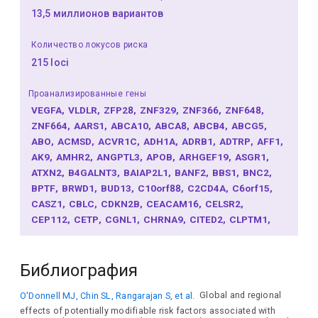
13,5 миллионов вариантов
Количество локусов риска
215 loci
Проанализированные гены
VEGFA
VLDLR
ZFP28
ZNF329
ZNF366
ZNF648
ZNF664
AARS1
ABCA10
ABCA8
ABCB4
ABCG5
ABO
ACMSD
ACVR1C
ADH1A
ADRB1
ADTRP
AFF1
AK9
AMHR2
ANGPTL3
APOB
ARHGEF19
ASGR1
ATXN2
B4GALNT3
BAIAP2L1
BANF2
BBS1
BNC2
BPTF
BRWD1
BUD13
C10orf88
C2CD4A
C6orf15
CASZ1
CBLC
CDKN2B
CEACAM16
CELSR2
CEP112
CETP
CGNL1
CHRNA9
CITED2
CLPTM1
CMIP
CMTM6
COL4A1
COX16
CRTC3
CSNK1G3
CSTA
CYP26A1
CYP2A6
CYP7A1
DARS1
DNAH11
Библиография
DNAJB7
DNAJC13
EHBP1
ERGIC3
FADS1
FAM117B
FAM227B
FBXL15
FCGRT
FGD2
FGF5
O'Donnell MJ, Chin SL, Rangarajan S, et al.
Global and regional
FHIP2B
FN1
FRK
FUT2
GALK1
GAREM2
GAS6
effects of potentially modifiable risk factors associated with
GCKR
GFI1
GLI2
GNAT2
GNMT
GRB14
H4C3