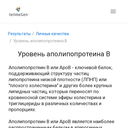
Результаты
Личные качества
Уровень аполипопротеина В
Уровень аполипопротеина В
Аполипопротеин B или ApoB - ключевой белок,
поддерживающий структуру частиц
липопротеина низкой плотности (ЛПНП) или
"плохого холестерина" и других более крупных
липидных частиц, которые переносят по
кровеносной системе эфиры холестерина и
триглицериды в различных количествах и
пропорциях.
Аполипопротеин B или ApoB является наиболее
распространенным белком в атерогенных