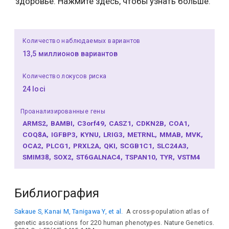
здоровье. Нажмите здесь, чтобы узнать больше.
Количество наблюдаемых вариантов
13,5 миллионов вариантов
Количество локусов риска
24 loci
Проанализированные гены
ARMS2
BAMBI
C3orf49
CASZ1
CDKN2B
COA1
COQ8A
IGFBP3
KYNU
LRIG3
METRNL
MMAB
MVK
OCA2
PLCG1
PRXL2A
QKI
SCGB1C1
SLC24A3
SMIM38
SOX2
ST6GALNAC4
TSPAN10
TYR
VSTM4
Библиография
Sakaue S, Kanai M, Tanigawa Y, et al.
A cross-population atlas of
genetic associations for 220 human phenotypes. Nature Genetics.