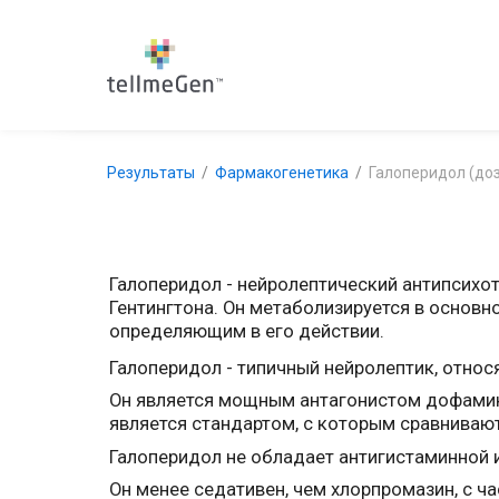
Результаты
Фармакогенетика
Галоперидол (до
Галоперидол - нейролептический антипсихо
Гентингтона. Он метаболизируется в основ
определяющим в его действии.
Галоперидол - типичный нейролептик, отно
Он является мощным антагонистом дофамине
является стандартом, с которым сравнивают
Галоперидол не обладает антигистаминной 
Он менее седативен, чем хлорпромазин, с 