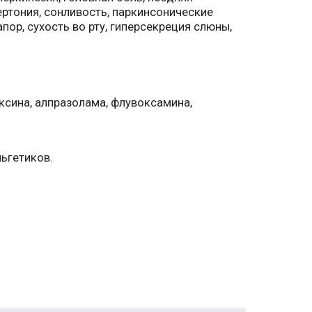
пертония, сонливость, паркинсонические
пор, сухость во рту, гиперсекреция слюны,
ксина, алпразолама, флувоксамина,
ьгетиков.