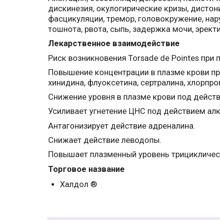
дискинезия, окулогирические кризы, дистони
фасцикуляции, тремор, головокружение, нару
тошнота, рвота, сыпь, задержка мочи, эрект
Лекарственное взаимодействие
Риск возникновения Torsade de Pointes при
Повышение концентрации в плазме крови при
хинидина, флуоксетина, сертралина, хлорпро
Снижение уровня в плазме крови под дейст
Усиливает угнетение ЦНС под действием алк
Антагонизирует действие адреналина.
Снижает действие леводопы.
Повышает плазменный уровень трицикличес
Торговое название
Халдол ®