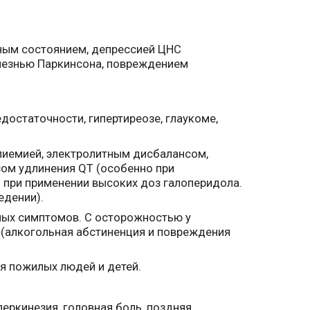
ным состоянием, депрессией ЦНС
олезнью Паркинсона, повреждением
достаточности, гипертиреозе, глаукоме,
лиемией, электролитным дисбалансом,
ом удлинения QT (особенно при
 при применении высоких доз галоперидола.
едении).
ных симптомов. С осторожностью у
 (алкогольная абстиненция и повреждения
я пожилых людей и детей.
еркинезия, головная боль, поздняя