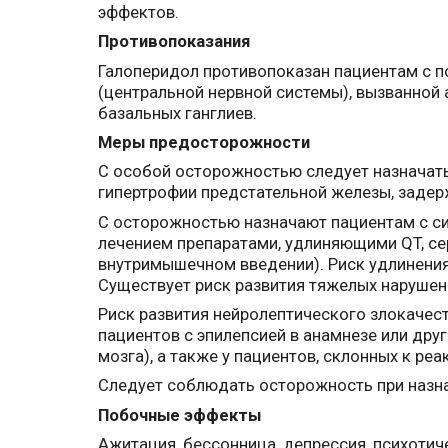
эффектов.
Противопоказания
Галоперидол противопоказан пациентам с п
(центральной нервной системы), вызванной
базальных ганглиев.
Меры предосторожности
С особой осторожностью следует назначать 
гипертрофии предстательной железы, задер
С осторожностью назначают пациентам с си
лечением препаратами, удлиняющими QT, с
внутримышечном введении). Риск удлинения
Существует риск развития тяжелых нарушен
Риск развития нейролептического злокачес
пациентов с эпилепсией в анамнезе или др
мозга), а также у пациентов, склонных к ре
Следует соблюдать осторожность при назна
Побочные эффекты
Ажитация, бессонница, депрессия, психотич