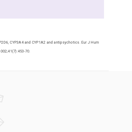
YP2D6, CYP3A4 and CYP1A2 and antipsychotics. Eur J Hum
2002;41(7):453-70.