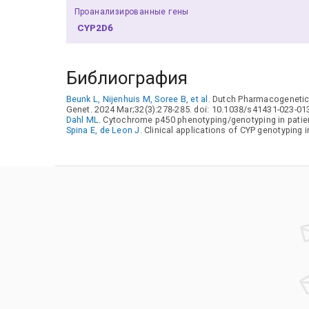
Проанализированные гены
CYP2D6
Библиография
Beunk L, Nijenhuis M, Soree B, et al.
Dutch Pharmacogenetics
Genet. 2024 Mar;32(3):278-285. doi: 10.1038/s41431-023-01
Dahl ML.
Cytochrome p450 phenotyping/genotyping in patient
Spina E, de Leon J.
Clinical applications of CYP genotyping i