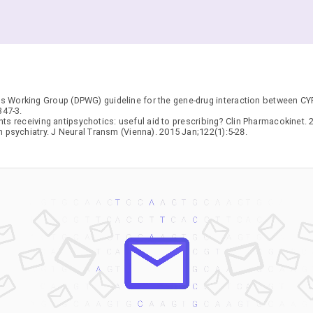
 Working Group (DPWG) guideline for the gene-drug interaction between C
347-3.
s receiving antipsychotics: useful aid to prescribing? Clin Pharmacokinet. 
n psychiatry. J Neural Transm (Vienna). 2015 Jan;122(1):5-28.