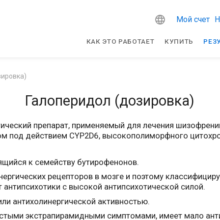
Мой счет
Н
КАК ЭТО РАБОТАЕТ
КУПИТЬ
РЕЗ
зировка)
Галоперидол (дозировка)
тический препарат, применяемый для лечения шизофрени
ном под действием CYP2D6, высокополиморфного цитохр
сящийся к семейству бутирофенонов.
ргических рецепторов в мозге и поэтому классифицируе
 антипсихотики с высокой антипсихотической силой.
или антихолинергической активностью.
частыми экстрапирамидными симптомами, имеет мало ант