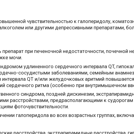
овышенной чувствительностью к галоперидолу, коматоз
 алкоголем или другими депрессивными препаратами, б
препарат при печеночной недостаточности, почечной не
жке мочи.
ндромом удлиненного сердечного интервала QT, гипока
ердечно-сосудистыми заболеваниями, семейным анамнез
 интервала QT и/или желудочковых аритмий повышается
ий сердечного ритма (особенно при внутримышечном вв
твенного синдрома, поздней дискинезии, экстрапирамид
угими расстройствами, предрасполагающими к судорогам
акциям фоточувствительности.
чении галоперидола во всех возрастных группах, включа
еские расстройства, экстрапирамидные расстройства, гип