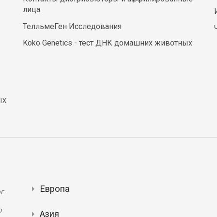
лица
ТелльмеГен Исследования
Koko Genetics - тест ДНК домашних животных
ых
Европа
г
ю
Азия