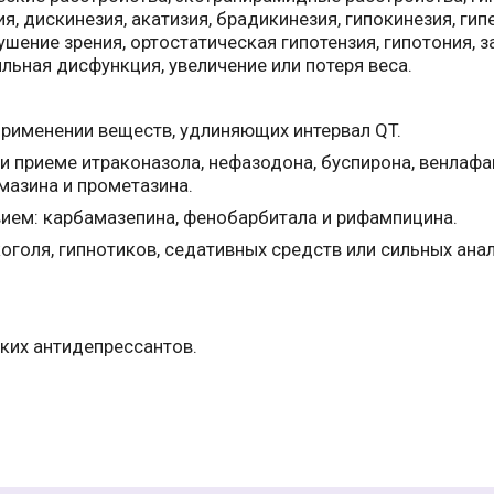
я, дискинезия, акатизия, брадикинезия, гипокинезия, ги
шение зрения, ортостатическая гипотензия, гипотония, за
ильная дисфункция, увеличение или потеря веса.
 применении веществ, удлиняющих интервал QT.
 приеме итраконазола, нефазодона, буспирона, венлафа
мазина и прометазина.
вием: карбамазепина, фенобарбитала и рифампицина.
оголя, гипнотиков, седативных средств или сильных анал
ких антидепрессантов.