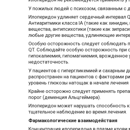
У пожилых людей с психозом, связанным с 
Илоперидон удлиняет сердечный интервал Q
Антиаритмики класса IA (такие как хинидин,
вещества, антипсихотики (такие как зипрас
любые другие вещества, удлиняющие интерв
Особую осторожность следует соблюдать п
QT. Соблюдайте особую осторожность при об
гипокалиемия, гипомагниемия, врожденное 
недостаточность.
У пациентов с гипергликемией и сахарным 
распространен на пациентов с факторами ри
уровень глюкозы натощак в начале лечения 
Крайне осторожно следует применять препа
порог (деменция Альцгеймера).
Илоперидон может нарушать способность к
тщательное наблюдение во время лечения.
Фармакологические взаимодействия
Концентрация илоперидона в плазме крови 