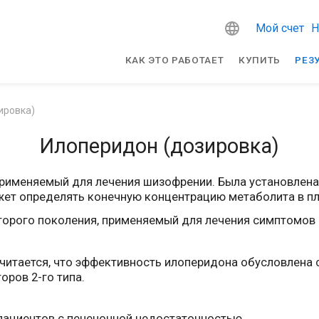
Мой счет
Н
КАК ЭТО РАБОТАЕТ
КУПИТЬ
РЕЗ
ировка)
Илоперидон (дозировка)
 применяемый для лечения шизофрении. Была установлен
жет определять конечную концентрацию метаболита в пл
второго поколения, применяемый для лечения симптомов
Считается, что эффективность илоперидона обусловлена
оров 2-го типа.
пациентов с печеночной недостаточностью.