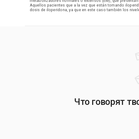
metabolizadores normales o extensos (EM), que presentan
Aquellos pacientes que a la vez que están tomando iloper
dosis de iloperidona, ya que en este caso también los nive
Что говорят тв