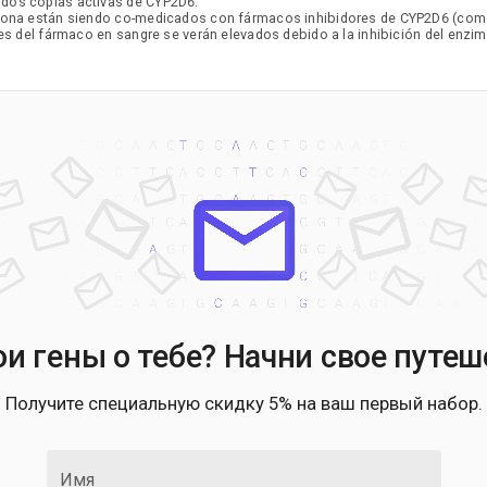
 dos copias activas de CYP2D6.
idona están siendo co-medicados con fármacos inhibidores de CYP2D6 (como 
les del fármaco en sangre se verán elevados debido a la inhibición del enzi
ои гены о тебе? Начни свое путеш
Получите специальную скидку 5% на ваш первый набор.
Имя