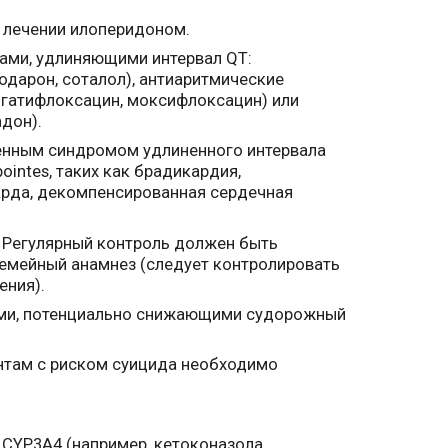
 лечении илоперидоном.
вами, удлиняющими интервал QT:
иодарон, соталол), антиаритмические
, гатифлоксацин, моксифлоксацин) или
дон).
енным синдромом удлиненного интервала
intes, таких как брадикардия,
арда, декомпенсированная сердечная
 Регулярный контроль должен быть
семейный анамнез (следует контролировать
ения).
иями, потенциально снижающими судорожный
нтам с риском суицида необходимо
CYP3A4 (например, кетоконазола,