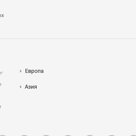
ых
Европа
г
ю
Азия
n