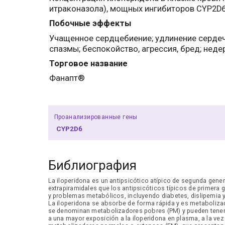
итраконазола), мощных ингибиторов CYP2D6 
Побочные эффекты
Учащенное сердцебиение; удлинение сердечн
спазмы; беспокойство, агрессия, бред; нед
Торговое название
Фанапт®
Проанализированные гены
CYP2D6
Библиография
La iloperidona es un antipsicótico atípico de segunda gene
extrapiramidales que los antipsicóticos típicos de primera
y problemas metabólicos, incluyendo diabetes, dislipemia 
La iloperidona se absorbe de forma rápida y es metaboliza
se denominan metabolizadores pobres (PM) y pueden tener 
a una mayor exposición a la iloperidona en plasma, a la v