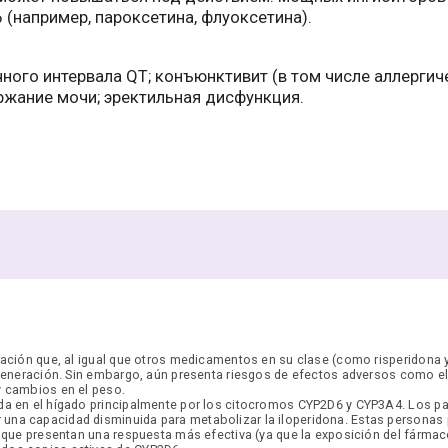
(например, пароксетина, флуоксетина).
ого интервала QT; конъюнктивит (в том числе аллергиче
ержание мочи; эректильная дисфункция.
ración que, al igual que otros medicamentos en su clase (como risperidona
 generación. Sin embargo, aún presenta riesgos de efectos adversos como el 
y cambios en el peso.
da en el hígado principalmente por los citocromos CYP2D6 y CYP3A4. Los p
una capacidad disminuida para metabolizar la iloperidona. Estas personas
ez que presentan una respuesta más efectiva (ya que la exposición del fár