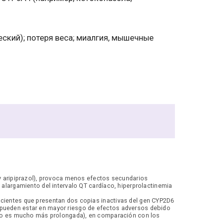
ский); потеря веса; миалгия, мышечные
 y aripiprazol), provoca menos efectos secundarios
alargamiento del intervalo QT cardíaco, hiperprolactinemia
acientes que presentan dos copias inactivas del gen CYP2D6
 pueden estar en mayor riesgo de efectos adversos debido
maco es mucho más prolongada), en comparación con los