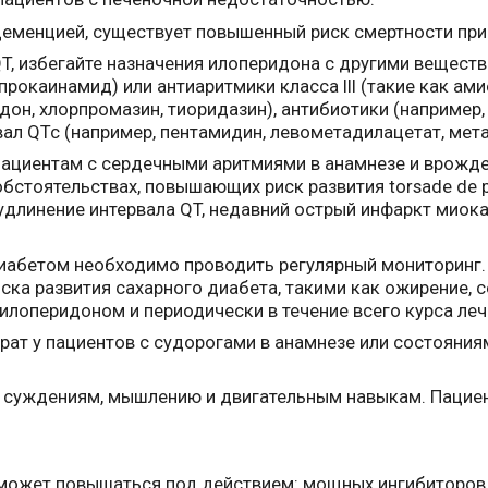
деменцией, существует повышенный риск смертности при
T, избегайте назначения илоперидона с другими вещест
 прокаинамид) или антиаритмики класса III (такие как ам
идон, хлорпромазин, тиоридазин), антибиотики (например
ал QTc (например, пентамидин, левометадилацетат, мета
ациентам с сердечными аритмиями в анамнезе и врожд
стоятельствах, повышающих риск развития torsade de po
удлинение интервала QT, недавний острый инфаркт миок
диабетом необходимо проводить регулярный мониторинг.
ска развития сахарного диабета, такими как ожирение, 
илоперидоном и периодически в течение всего курса леч
рат у пациентов с судорогами в анамнезе или состоян
 суждениям, мышлению и двигательным навыкам. Пацие
может повышаться под действием: мощных ингибиторов 