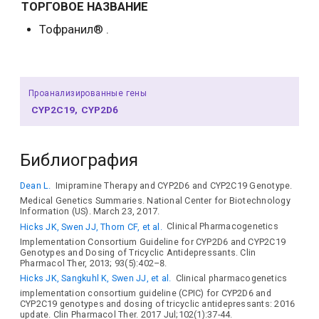
ТОРГОВОЕ НАЗВАНИЕ
Тофранил® .
Проанализированные гены
CYP2C19
CYP2D6
Библиография
Dean L.
Imipramine Therapy and CYP2D6 and CYP2C19 Genotype.
Medical Genetics Summaries. National Center for Biotechnology
Information (US). March 23, 2017.
Hicks JK, Swen JJ, Thorn CF, et al.
Clinical Pharmacogenetics
Implementation Consortium Guideline for CYP2D6 and CYP2C19
Genotypes and Dosing of Tricyclic Antidepressants. Clin
Pharmacol Ther, 2013; 93(5):402–8.
Hicks JK, Sangkuhl K, Swen JJ, et al.
Clinical pharmacogenetics
implementation consortium guideline (CPIC) for CYP2D6 and
CYP2C19 genotypes and dosing of tricyclic antidepressants: 2016
update. Clin Pharmacol Ther. 2017 Jul;102(1):37-44.