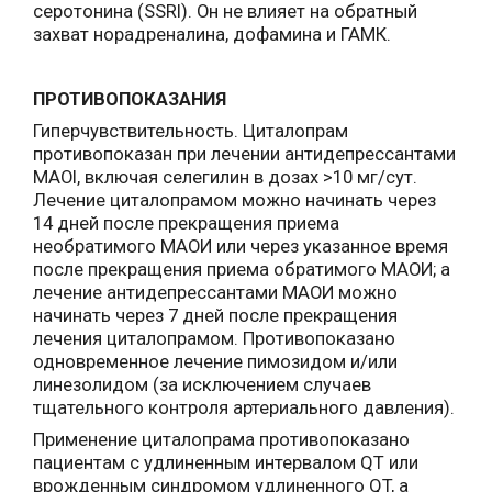
серотонина (SSRI). Он не влияет на обратный
захват норадреналина, дофамина и ГАМК.
ПРОТИВОПОКАЗАНИЯ
Гиперчувствительность. Циталопрам
противопоказан при лечении антидепрессантами
MAOI, включая селегилин в дозах >10 мг/сут.
Лечение циталопрамом можно начинать через
14 дней после прекращения приема
необратимого МАОИ или через указанное время
после прекращения приема обратимого МАОИ; а
лечение антидепрессантами МАОИ можно
начинать через 7 дней после прекращения
лечения циталопрамом. Противопоказано
одновременное лечение пимозидом и/или
линезолидом (за исключением случаев
тщательного контроля артериального давления).
Применение циталопрама противопоказано
пациентам с удлиненным интервалом QT или
врожденным синдромом удлиненного QT, а