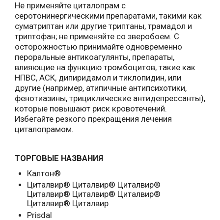
Не применяйте циталопрам с
серотонинергическими препаратами, такими как
суматриптан или другие триптаны, трамадол и
триптофан; не применяйте со зверобоем. С
осторожностью принимайте одновременно
пероральные антикоагулянты, препараты,
влияющие на функцию тромбоцитов, такие как
НПВС, АСК, дипиридамол и тиклопидин, или
другие (например, атипичные антипсихотики,
фенотиазины, трициклические антидепрессанты),
которые повышают риск кровотечений.
Избегайте резкого прекращения лечения
циталопрамом.
ТОРГОВЫЕ НАЗВАНИЯ
Калтон®
Циталвир® Циталвир® Циталвир®
Циталвир® Циталвир® Циталвир®
Циталвир® Циталвир
Prisdal