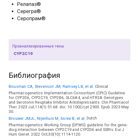
Релапаз®
Серегра®
Серопрам®
Проанализированные гены
CYP2C19
Библиография
Bousman CA, Stevenson JM, Ramsey LB, et al.
Clinical
Pharmacogenetics Implementation Consortium (CPIC) Guideline
for CYP2D6, CYP2C19, CYP2B6, SLC6A4, and HTR2A Genotypes
and Serotonin Reuptake Inhibitor Antidepressants. Clin Pharmacol
Ther. 2023 Jul;114(1):51-68. doi: 10.1002/cpt.2903. Epub 2023 May
30.
Brouwer JMJL, Nijenhuis M, Soree B, et al.
Dutch
Pharmacogenetics Working Group (DPWG) guideline for the gene-
drug interaction between CYP2C19 and CYP2D6 and SSRIs. Eur J
Hum Genet. 2022 Oct;30(10):1114-1120.