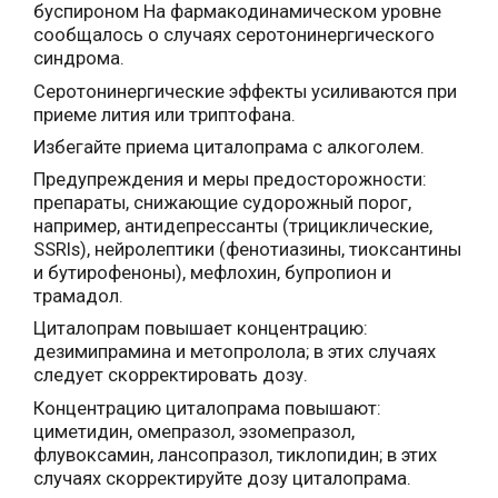
буспироном На фармакодинамическом уровне
сообщалось о случаях серотонинергического
синдрома.
Серотонинергические эффекты усиливаются при
приеме лития или триптофана.
Избегайте приема циталопрама с алкоголем.
Предупреждения и меры предосторожности:
препараты, снижающие судорожный порог,
например, антидепрессанты (трициклические,
SSRIs), нейролептики (фенотиазины, тиоксантины
и бутирофеноны), мефлохин, бупропион и
трамадол.
Циталопрам повышает концентрацию:
дезимипрамина и метопролола; в этих случаях
следует скорректировать дозу.
Концентрацию циталопрама повышают:
циметидин, омепразол, эзомепразол,
флувоксамин, лансопразол, тиклопидин; в этих
случаях скорректируйте дозу циталопрама.