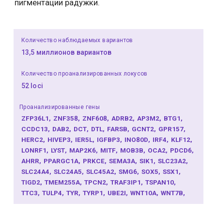
пигментации радужки.
Количество наблюдаемых вариантов
13,5 миллионов вариантов
Количество проанализированных локусов
52 loci
Проанализированные гены
ZFP36L1
ZNF358
ZNF608
ADRB2
AP3M2
BTG1
CCDC13
DAB2
DCT
DTL
FARSB
GCNT2
GPR157
HERC2
HIVEP3
IER5L
IGFBP3
INO80D
IRF4
KLF12
LONRF1
LYST
MAP2K6
MITF
MOB3B
OCA2
PDCD6
AHRR
PPARGC1A
PRKCE
SEMA3A
SIK1
SLC23A2
SLC24A4
SLC24A5
SLC45A2
SMG6
SOX5
SSX1
TIGD2
TMEM255A
TPCN2
TRAF3IP1
TSPAN10
TTC3
TULP4
TYR
TYRP1
UBE2I
WNT10A
WNT7B
ZBTB10