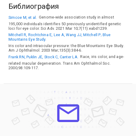
Библиография
Simcoe M, et al.
Genome-wide association study in almost
195,000 individuals identifies 50 previously unidentified genetic
loci for eye color. Sci Adv. 2021 Mar 10;7(11):eabd1239.
Mitchell R, Rochtchina E, Lee A, Wang JJ, Mitchell P; Blue
Mountains Eye Study.
Iris color and intraocular pressure: the Blue Mountains Eye Study.
Am J Ophthalmol. 2003 Mar;135(3):384-6.
Frank RN, Puklin JE, Stock C, Canter LA.
Race, iris color, and age-
related macular degeneration. Trans Am Ophthalmol Soc.
2000;98:109-117.