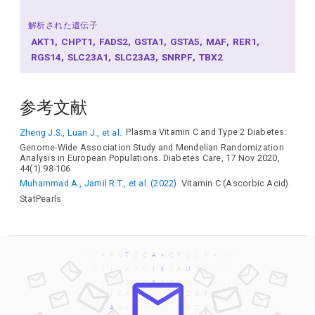
解析された遺伝子
AKT1
CHPT1
FADS2
GSTA1
GSTA5
MAF
RER1
RGS14
SLC23A1
SLC23A3
SNRPF
TBX2
参考文献
Zheng J.S., Luan J., et al.
Plasma Vitamin C and Type 2 Diabetes:
Genome-Wide Association Study and Mendelian Randomization
Analysis in European Populations. Diabetes Care, 17 Nov 2020,
44(1):98-106
Muhammad A., Jamil R.T., et al. (2022)
Vitamin C (Ascorbic Acid).
StatPearls