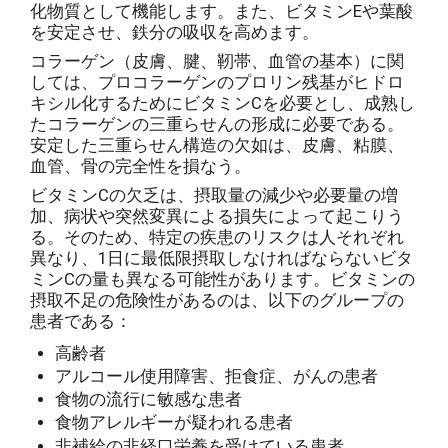
化物質として機能します。また、ビタミンEや葉酸
を安定させ、鉄分の吸収を高めます。
コラーゲン（皮膚、腱、靭帯、血管の基本）に関
しては、プロコラーゲンのプロリン残基がヒドロ
キシル化するためにビタミンCを必要とし、成熟し
たコラーゲンの三重らせんの形成に必要である。
安定した三重らせん構造の欠如は、皮膚、粘膜、
血管、骨の完全性を損なう。
ビタミンCの欠乏は、摂取量の減少や必要量の増
加、病状や突然変異による損失によって起こりう
る。そのため、特定の疾患のリスクは人それぞれ
異なり、1日に最低限摂取しなければならないビタ
ミンCの量も異なる可能性があります。ビタミンの
摂取不足の危険性があるのは、以下のグループの
患者である：
高齢者
アルコール使用障害、拒食症、がんの患者
食物の流行に敏感な患者
食物アレルギーが疑われる患者
非補給の非経口栄養を受けている患者