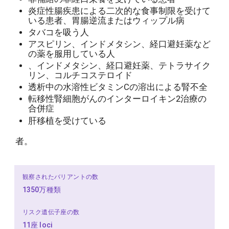
炎症性腸疾患による二次的な食事制限を受けて
いる患者、胃腸逆流またはウィップル病
タバコを吸う人
アスピリン、インドメタシン、経口避妊薬など
の薬を服用している人
、インドメタシン、経口避妊薬、テトラサイク
リン、コルチコステロイド
透析中の水溶性ビタミンCの溶出による腎不全
転移性腎細胞がんのインターロイキン2治療の
合併症
肝移植を受けている
者。
観察されたバリアントの数
1350万種類
リスク遺伝子座の数
11座 loci