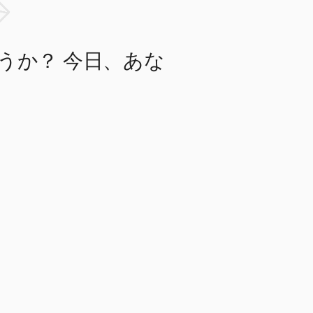
EC11C
SESN1
ARMC2
SIDT1
SIPA1L3
SKIL
LC22A1
SLC25A37
SLC2A4RG
SLC35G5
SLC8A3
MIM21
TSHZ1
SOX14
SOX4
SP8
SPINT2
STK39
UGCT
SUPT4H1
TACC1
TBX1
TBX5
TCF7L2
うか？ 今日、あな
ERT
TET2
TH
THADA
TLE3
TLE4
TMEM17
MPRSS2
TNRC6B
TNS3
TOR1AIP1
TOR1B
PCN2
TRIM8
TSHZ3
TTC28
TTC6
UBAP2
BE2E2
UHRF1BP1
UQCC1
VEGFA
VGLL3
VPS53
DR11
WTAP
ZBTB38
ZBTB7B
ZFP36L1
ZMIZ1
NF322
ZNF462
ZNF652
ZNF827