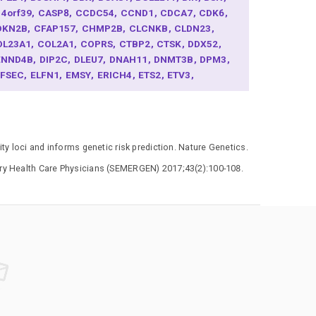
14orf39
CASP8
CCDC54
CCND1
CDCA7
CDK6
DKN2B
CFAP157
CHMP2B
CLCNKB
CLDN23
OL23A1
COL2A1
COPRS
CTBP2
CTSK
DDX52
ENND4B
DIP2C
DLEU7
DNAH11
DNMT3B
DPM3
EFSEC
ELFN1
EMSY
ERICH4
ETS2
ETV3
AM111A
FAM118A
FBRSL1
FERMT2
FGFR2
OXC1
FOXP4
GATA2
GDF7
GDNF
GLI2
GPA33
RHL1
GTPBP1
HAAO
HELZ2
HIBADH
HNF1B
D2
INCENP
INHBB
IRX3
IRX4
IRX5
ITGA6
ITGB8
y loci and informs genetic risk prediction. Nature Genetics.
ADE2
JAZF1
KDM2A
KLF5
KLF7
KLK15
KLK3
RT8
LAMC1
LMTK2
LRATD2
MAF
MAML3
mary Health Care Physicians (SEMERGEN) 2017;43(2):100-108.
AP3K1
MARCHF8
MAT2A
MBD2
MBNL1
MDFIC2
DM4
MEIS1
MLPH
MMP14
MMP7
MOB2
PHOSPH6
MSMB
MYCN
MYEOV
MYO6
MYO9B
YOCD
NAA38
NCEH1
NEDD9
NKX3-1
NOL10
TX1
PARPBP
PAX9
PDLIM5
PEX14
PLEKHH2
OU1F1
POU5F1B
PPFIBP2
PPP2R2A
PRPH
AB29
RAD23B
RAD51
RAD51B
RASSF3
RASSF6
FX6
RGS17
RGS5
RNLS
RPL4
RPS24
RPS3A
RAGA
RSPO2
RTEL1-TNFRSF6B
SALL3
SATB1