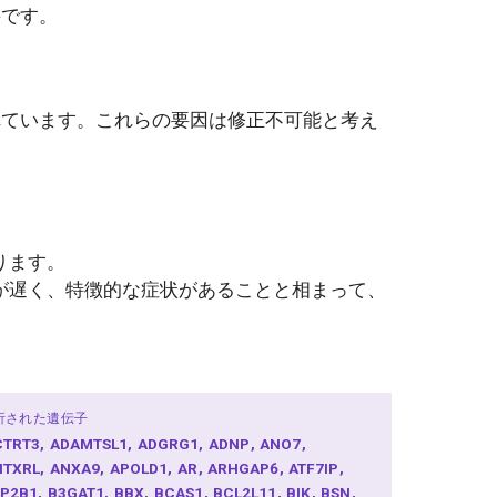
要です。
れています。これらの要因は修正不可能と考え
ります。
が遅く、特徴的な症状があることと相まって、
析された遺伝子
CTRT3
ADAMTSL1
ADGRG1
ADNP
ANO7
NTXRL
ANXA9
APOLD1
AR
ARHGAP6
ATF7IP
TP2B1
B3GAT1
BBX
BCAS1
BCL2L11
BIK
BSN