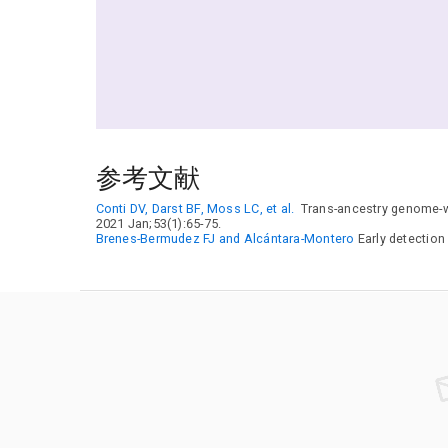
参考文献
Conti DV, Darst BF, Moss LC, et al.
Trans-ancestry genome-wid
2021 Jan;53(1):65-75.
Brenes-Bermudez FJ and Alcántara-Montero
Early detection