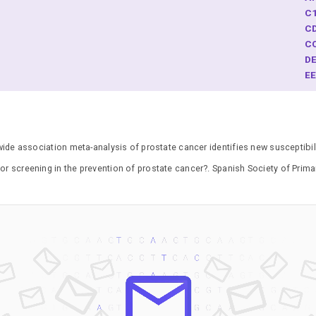
C
C
C
D
E
F
F
G
I
e association meta-analysis of prostate cancer identifies new susceptibilit
J
K
 or screening in the prevention of prostate cancer?. Spanish Society of Pri
M
M
M
M
O
P
R
R
R