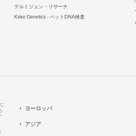
テルミジェン・リサーチ
Koko Genetics - ペットDNA検査
トに
ヨーロッパ
ら
で
アジア
器