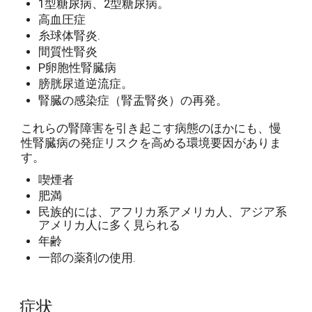
1型糖尿病、2型糖尿病。
高血圧症
糸球体腎炎.
間質性腎炎
P卵胞性腎臓病
膀胱尿道逆流症。
腎臓の感染症（腎盂腎炎）の再発。
これらの腎障害を引き起こす病態のほかにも、慢
性腎臓病の発症リスクを高める環境要因がありま
す。
喫煙者
肥満
民族的には、アフリカ系アメリカ人、アジア系
アメリカ人に多く見られる
年齢
一部の薬剤の使用.
症状