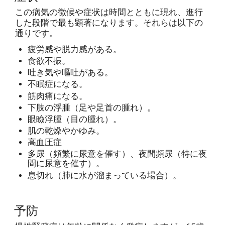
この病気の徴候や症状は時間とともに現れ、進行
した段階で最も顕著になります。それらは以下の
通りです。
疲労感や脱力感がある。
食欲不振。
吐き気や嘔吐がある。
不眠症になる。
筋肉痛になる。
下肢の浮腫（足や足首の腫れ）。
眼瞼浮腫（目の腫れ）。
肌の乾燥やかゆみ。
高血圧症
多尿（頻繁に尿意を催す）、夜間頻尿（特に夜
間に尿意を催す）。
息切れ（肺に水が溜まっている場合）。
予防