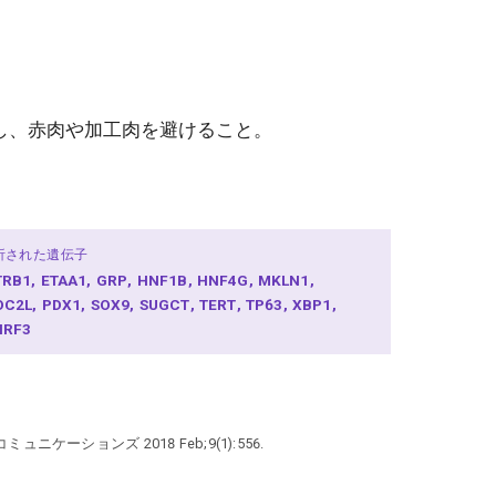
し、赤肉や加工肉を避けること。
析された遺伝子
TRB1
ETAA1
GRP
HNF1B
HNF4G
MKLN1
OC2L
PDX1
SOX9
SUGCT
TERT
TP63
XBP1
NRF3
ョンズ 2018 Feb;9(1):556.