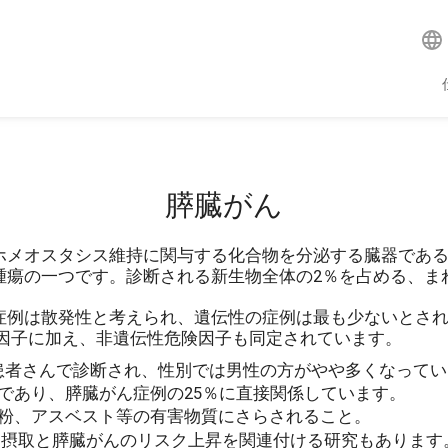
膵臓がん
ホメオスタシス維持に関与する化合物を分泌する臓器であ
腫瘍の一つです。診断される新生物全体の2％を占める、ま
は散発性と考えられ、遺伝性の症例は最も少ないとされています
性危険因子に加え、非遺伝性危険因子も同定されています。
の患者さんで診断され、性別では男性の方がやや多くなって
であり、膵臓がん症例の25％に直接関係しています。
粉、アスベスト等の有害物質にさらされること。
剰摂取と膵臓がんのリスク上昇を関連付ける研究もあります