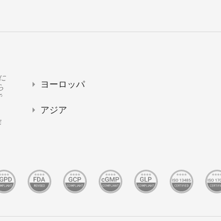
トに
ヨーロッパ
ら
で
アジア
器