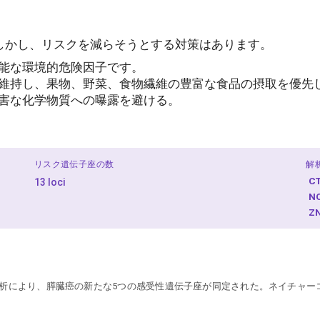
しかし、リスクを減らそうとする対策はあります。
能な環境的危険因子です。
維持し、果物、野菜、食物繊維の豊富な食品の摂取を優先
害な化学物質への曝露を避ける。
リスク遺伝子座の数
解
C
13 loci
N
Z
析により、膵臓癌の新たな5つの感受性遺伝子座が同定された。ネイチャーコミュニケーシ