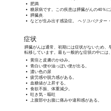
肥満.
糖尿病です。この疾患は膵臓がんの40％
膵臓炎.
などが生み出す感染症。
ヘリコバクター
症状
膵臓がんは通常、初期には症状がないため、
転移しています。最も一般的な症状の中には
黄疸と皮膚のかゆみ。
青白い便や油っぽい便が出る。
濃い色の尿
疲労感や脱力感がある。
血糖値が上昇する。
食欲不振、体重減少。
吐き気・嘔吐
上腹部やお腹に痛みや違和感がある。