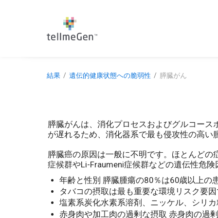
結果
遺伝的健康状態への脆弱性
膵臓がん
膵臓がんは、消化プロセスおよびグルコース
が遅れるため、消化器系で最も侵攻性の高い
膵臓癌の原因は一般に不明です。ほとんどの症例
症候群やLi-Fraumeni症候群などの遺伝
年齢と性別 膵臓腫瘍の80％は60歳以上
タバコの摂取は最も重要な環境リスク要因
塩素系炭化水素系溶剤、ニッケル、シリカ
赤身肉や加工肉の過剰な摂取 赤身肉の過