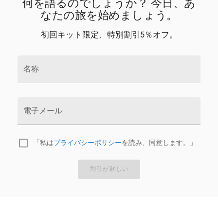
何を語るのでしょうか？ 今日、あ
SEPTIN9
SERPINI1
SETBP1
SGCG
SH2B3
SH3TC2
なたの旅を始めましょう。
SIK1
SIK2
SIPA1L1
SLC30A5
SLC35F1
SLC39A8
SLC45A1
SLC4A10
SLC4A7
SLC7A1
SLC9A3R2
初回キット限定、特別割引5％オフ。
SLC9B1
SNX16
SORCS3
SOS2
SOX6
SOX7
SP9
SPDYE5
STIM2
STK38L
SVEP1
SWAP70
TBX2
TBX3
TCF21
TCHP
TERT
THADA
TMEM161B
名称
TNIP2
TNS2
TRIM36
TSC22D2
UFL1
UMOD
UNC5C
USP34
USP38
VDR
WDTC1
WNT2B
WNT3A
WT1
ZBTB10
ZBTB46
ZC3HC1
ZFP36L1
ZFPM2
ZNF318
ZNF423
ZNF652
ZNF689
ZNF831
電子メール
ZSCAN23
ZZEF1
「私は
プライバシーポリシー
を読み、同意します。」
割引が欲しい