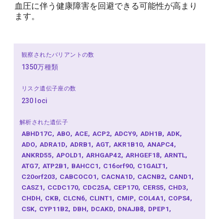
血圧に伴う健康障害を回避できる可能性が高まり
ます。
観察されたバリアントの数
1350万種類
リスク遺伝子座の数
230 loci
解析された遺伝子
ABHD17C
ABO
ACE
ACP2
ADCY9
ADH1B
ADK
ADO
ADRA1D
ADRB1
AGT
AKR1B10
ANAPC4
ANKRD55
APOLD1
ARHGAP42
ARHGEF18
ARNTL
ATG7
ATP2B1
BAHCC1
C16orf90
C1GALT1
C20orf203
CABCOCO1
CACNA1D
CACNB2
CAND1
CASZ1
CCDC170
CDC25A
CEP170
CERS5
CHD3
CHDH
CKB
CLCN6
CLINT1
CMIP
COL4A1
COPS4
CSK
CYP11B2
DBH
DCAKD
DNAJB8
DPEP1