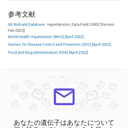
DPYSL2
DVL3
EBF1
EBF2
EFR3B
ENPEP
EVX1
EXD1
FBF1
FBN2
FES
FGF5
FGF9
FGFR2
FIGN
参考文献
FOSL2
FOXP2
FTO
FURIN
GLYR1
GOSR2
GRIFIN
GTF2B
GUCY1A1
GUCY1A2
H2BC4
H4C3
HAAO
UK Biobank Database.
Hypertension, Data-Field 20002 [Version
HIC1
HIPK2
HIVEP3
HLX
HNF4G
HNRNPA1P48
Feb-2022].
HOXA13
HOXB5
HOXC4
HRCT1
HSD17B12
World Health Organization (WHO) [April 2022]
HSF2BP
HSF5
IGF2BP1
IL37
INPP5A
INSR
IRAK1BP1
IRF1
IRX1
JAG1
JARID2
JPH2
KAT2B
Centers for Disease Control and Prevention (CDC) [April 2022]
KCNJ11
KCNK2
KCNK3
KDM4B
KIF23
KLF14
Food and Drug administration (FDA) [April 2022]
KLF3
KLHL21
KLHL3
LARP4
LCORL
LHFPL2
LRRC10B
LSP1
MAD1L1
MAP3K1
MC4R
MCTP2
MECOM
METTL4
MEX3C
MIA2
MKLN1
MLF1
MOB2
MORC3
MRAP
MRAS
MSL2
MTF2
MYC
MYO9B
NAA16
NCALD
NFATC2
NGF
NOS3
NPNT
NPR1
NPR3
NRIP1
NT5C2
OR10AD1
OR4A5
OR4C12
OR9G4
OVOL1
PCDH18
PCNX3
PDE10A
PDE1A
PDE3A
PDIA2
PIK3CG
PKHD1
PKP4
PLCB1
PLCE1
PLEKHG1
PLPP3
PODXL
PPP1R1C
PRAG1
PRDM6
PREX1
PRKAG2
PRKD3
PRL
PTEN
PTPRJ
PURG
PXDNL
RAD51B
RAPGEF3
REXO1
RGL3
あなたの遺伝子はあなたについて
RGS7BP
RIMKLB
RNF34
RRAS
RSPO3
RUNX3
RYK