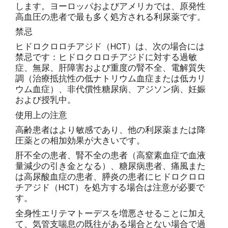
します。ヨーロッパおよびアメリカでは、原発性
高血圧の患者で最も多く処方される利尿薬です。
禁忌
ヒドロクロロチアジド（HCT）は、次の場合には
禁忌です：ヒドロクロロチアジドに対する過敏
症、無尿、肝障害および重度の腎不全、電解質失
調（治療抵抗性の低ナトリウム血症または低カリ
ウム血症）、非代償性糖尿病、アジソン病、妊娠
および授乳中。
使用上の注意
高齢患者はより敏感であり、他の利尿薬または降
圧薬との相加効果が大きいです。
肝不全の患者、腎不全の患者（高窒素血症で血液
量減少の引き金となる）、糖尿病患者、痛風また
は高尿酸血症の患者、膵炎の患者にヒドロクロロ
チアジド（HCT）を処方する場合は注意が必要で
す。
全身性エリテマトーデスを増悪させることに加え
て、気管支喘息の既往がある場合とない場合で過