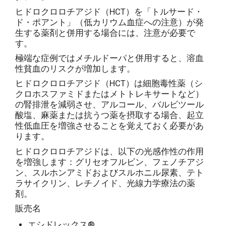
ヒドロクロロチアジド（HCT）を「トルサード・
ド・ポアント」（低カリウム血症への注意）が発
生する薬剤と併用する場合には、注意が必要で
す。
極端な症例ではメチルドーパと併用すると、溶血
性貧血のリスクが増加します。
ヒドロクロロチアジド（HCT）は細胞毒性薬（シ
クロホスファミドまたはメトトレキサートなど）
の腎排泄を減弱させ、アルコール、バルビツール
酸塩、麻薬または抗うつ薬を摂取する場合、起立
性低血圧を増強させることを覚えておく必要があ
ります。
ヒドロクロロチアジドは、以下の光感作性の作用
を増強します：グリセオフルビン、フェノチアジ
ン、スルホンアミドおよびスルホニル尿素、テト
ラサイクリン、レチノイド、光線力学療法の薬
剤。
販売名
エシドレックス®