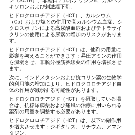
ン（ACTH）、非経口アムホテリシンB、カルベノ
キソロンおよび刺激緩下剤。
ヒドロクロロチアジド（HCT）、カルシウム
（Ca）および塩との併用で高カルシウム血症、シ
クロスポリンによる高尿酸血症およびテトラサイ
クリンの使用による尿素の増加のリスクがありま
す。
ヒドロクロロチアジド（HCT）は、他剤の用量に
影響を与えることができます：昇圧アミンの作用
を減弱させ、非脱分極筋弛緩薬の作用を増強させ
ます。
次に、インドメタシンおよび抗コリン薬の生物学
的利用能の増加により、ヒドロクロロチアジド自
体の作用が減弱する可能性があります。
ヒドロクロロチアジド（HCT）を摂取している場
合は、抗糖尿病薬および痛風の治療に用いられる
薬剤の用量を調整する必要があります。
ヒドロクロロチアジド（HCT）は、以下の副作用
を増大させます：ジギタリス、リチウム、アマン
タジン。