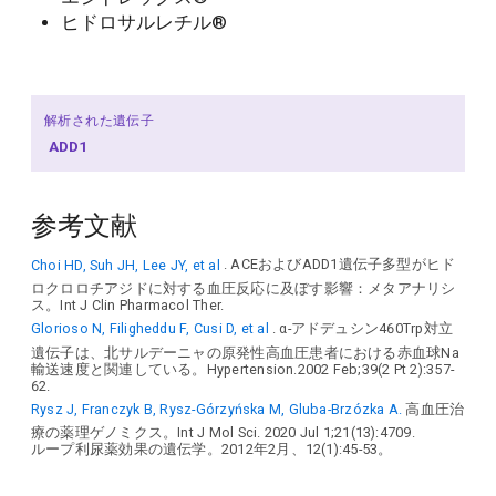
ヒドロサルレチル®
解析された遺伝子
ADD1
参考文献
Choi HD, Suh JH, Lee JY, et al
. ACEおよびADD1遺伝子多型がヒド
ロクロロチアジドに対する血圧反応に及ぼす影響：メタアナリシ
ス。Int J Clin Pharmacol Ther.
Glorioso N, Filigheddu F, Cusi D, et al
. α-アドデュシン460Trp対立
遺伝子は、北サルデーニャの原発性高血圧患者における赤血球Na
輸送速度と関連している。Hypertension.2002 Feb;39(2 Pt 2):357-
62.
Rysz J, Franczyk B, Rysz-Górzyńska M, Gluba-Brzózka A.
高血圧治
療の薬理ゲノミクス。Int J Mol Sci. 2020 Jul 1;21(13):4709.
ループ利尿薬効果の遺伝学。2012年2月、12(1):45-53。