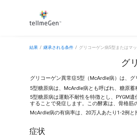
結果
継承される条件
グリコーゲン病5型またはマ
グ
グリコーゲン異常症5型（McArdle病）
5型糖原病は、McArdle病とも呼ばれ、糖
5型糖原病は運動不耐性を特徴とし、PYGM
することで発症します。この酵素は、骨格筋
McArdle病の有病率は、20万人あたり1-2例
症状