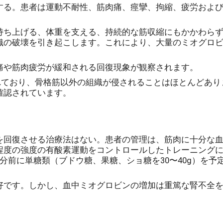
する。患者は運動不耐性、筋肉痛、痙攣、拘縮、疲労およ
持ち上げる、体重を支える、持続的な筋収縮にもかかわら
織の破壊を引き起こします。これにより、大量のミオグロ
痛や筋肉疲労が緩和される回復現象が観察されます。
えられており、骨格筋以外の組織が侵されることはほとんどあ
確認されています。
を回復させる治療法はない。患者の管理は、筋肉に十分な
程度の強度の有酸素運動をコントロールしたトレーニング
分前に単糖類（ブドウ糖、果糖、ショ糖を30〜40g）を
好です。しかし、血中ミオグロビンの増加は重篤な腎不全