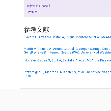
解析された遺伝子
PYGM
参考文献
Llavero F, Arrazola Sastre A, Luque Montoro M, et al. McArd
Martín MA, Lucia A, Arenas J, et al. Glycogen Storage Dise
GeneReviews® [Internet]. Seattle (WA): University of Washin
Nogales-Gadea G, Brull A, Santalla A, et al. McArdle Dise
Pizzamiglio C, Mahroo OA, Khan KN, et al. Phenotype and gen
1418.