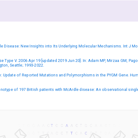
le Disease: New Insights into Its Underlying Molecular Mechanisms. Int J Mo
ase Type V. 2006 Apr 19 [updated 2019 Jun 20]. In: Adam MP, Mirzaa GM, Pag
gton, Seattle; 1993-2022.
ase: Update of Reported Mutations and Polymorphisms in the PYGM Gene. Hum 
otype of 197 British patients with McArdle disease: An observational single