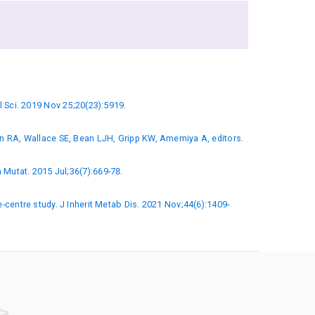
l Sci. 2019 Nov 25;20(23):5919.
on RA, Wallace SE, Bean LJH, Gripp KW, Amemiya A, editors.
Mutat. 2015 Jul;36(7):669-78.
-centre study. J Inherit Metab Dis. 2021 Nov;44(6):1409-