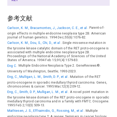
参考文献
Carlson, K. M., Bracamontes, J., Jackson, C. E., et al
. Parent-of-
origin effects in multiple endocrine neoplasia type 2B. American
journal of human genetics. 1994 Dec;55(6):1076-82.
Carlson, K. M., Dou, S., Chi, D., et al
. Single missense mutation in
the tyrosine kinase catalytic domain of the RET proto-oncogene is
associated with multiple endocrine neoplasia type 2B.
Proceedings of the National Academy of Sciences of the United
States of America. 1994 Feb 15;91(4):1579-83.
Eng C.
Multiple Endocrine Neoplasia Type 2. GeneReviews®.
University of Washington, Seattle; 1993-2023.
Eng, C., Mulligan, L. M., Smith, D. P., et al
. Mutation of the RET
proto-oncogene in sporadic medullary thyroid carcinoma. Genes,
chromosomes & cancer. 1995 Mar;12(3):209-12.
Eng, C., Smith, D. P., Mulligan, L. M., et al
. A novel point mutation in
the tyrosine kinase domain of the RET proto-oncogene in sporadic
medullary thyroid carcinoma and in a family with FMTC. Oncogene.
1995 Feb 2;10(3):509-13.
Mathiesen, J. S., Effraimidis, G., Rossing, M., et al
. Multiple
endocrine neoplasia type 2: A review. Seminars in cancer biology.