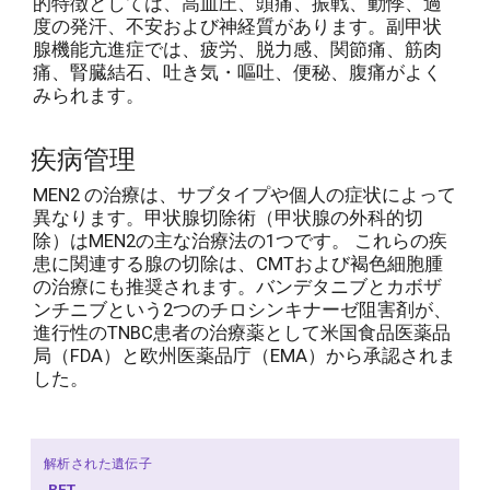
的特徴としては、高血圧、頭痛、振戦、動悸、過
度の発汗、不安および神経質があります。副甲状
腺機能亢進症では、疲労、脱力感、関節痛、筋肉
痛、腎臓結石、吐き気・嘔吐、便秘、腹痛がよく
みられます。
疾病管理
MEN2 の治療は、サブタイプや個人の症状によって
異なります。甲状腺切除術（甲状腺の外科的切
除）はMEN2の主な治療法の1つです。 これらの疾
患に関連する腺の切除は、CMTおよび褐色細胞腫
の治療にも推奨されます。バンデタニブとカボザ
ンチニブという2つのチロシンキナーゼ阻害剤が、
進行性のTNBC患者の治療薬として米国食品医薬品
局（FDA）と欧州医薬品庁（EMA）から承認されま
した。
解析された遺伝子
RET