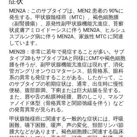
症状
MEN2A：このサブタイプは、MEN2 患者の 90%に
発生する。甲状腺髄様癌（MTC）、褐色細胞腫
（副腎腫瘍）、原発性副甲状腺機能亢進症、苔癬
状皮膚アミロイドーシスに伴う MEN2A、ヒルシュ
スプルング病に伴う MEN2A、家族性 MTC に関連
しています。
MEN2B：非常に若年で発症することが多い。サブ
タイプ2Bもサブタイプ2Aと同様にCMTや褐色細胞
腫を伴うが、副甲状腺機能亢進症は現れず、消化
管ガングリオンウロマターシス、筋骨格系、眼科
系の異常も発症することがある。したがって、こ
のサブタイプの初期症状は、通常、出生時に慢性
便秘、腹部膨満、下痢または巨大結腸を呈する。
また、唇や舌の粘膜神経腫、唇のしこり、マルフ
ァノイド体型（骨格異常と関節弛緩を伴う）など
の発育異常が見られる。
甲状腺髄様癌に関連する一般的な症状には、呼吸
困難、嚥下困難、嗄声、声の変化、頸部リンパ節
腫大などがあります。褐色細胞腫に関連する臨床