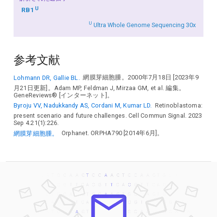
U
RB1
U
Ultra Whole Genome Sequencing 30x
参考文献
Lohmann DR, Gallie BL.
網膜芽細胞腫。2000年7月18日 [2023年9
月21日更新]。Adam MP, Feldman J, Mirzaa GM, et al. 編集。
GeneReviews® [インターネット]。
Byroju VV, Nadukkandy AS, Cordani M, Kumar LD.
Retinoblastoma:
present scenario and future challenges. Cell Commun Signal. 2023
Sep 4.21(1):226.
網膜芽細胞腫。
Orphanet. ORPHA790 [2014年6月]。