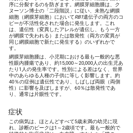
序に分裂するのを防ぎます。網膜芽細胞腫は、ク
ヌーソン博士の「二段階説」に従い、未熟な網膜
細胞（網膜芽細胞）において
RB1
遺伝子の両方のコ
ピーが不活性化された場合に発生します。これ
は、遺伝性（変異したアレルが遺伝し、もう一方
が網膜で失われる）または散発性（両方の変異が
同じ網膜細胞で新たに発生する）のいずれかで
す。
網膜芽細胞腫は、小児期における最も一般的な悪
性眼内腫瘍であり、約15,000～20,000人の出生児あ
たり1人の発生率です。性別による差はなく、世界
中のあらゆる人種の子供に等しく影響します。約
40％の症例は遺伝性であり、しばしば両眼（両側
性）に影響を及ぼしますが、60％は散発性であ
り、通常は片眼性です。
症状
この病気は、ほとんどすべて5歳未満の幼児に現
れ、診断のピークは1～2歳頃です。最も一般的で