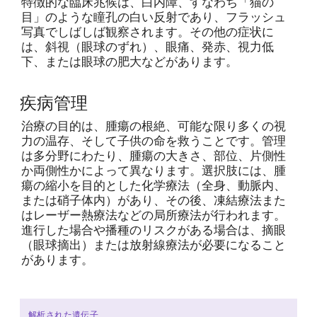
特徴的な臨床兆候は、白内障、すなわち「猫の
目」のような瞳孔の白い反射であり、フラッシュ
写真でしばしば観察されます。その他の症状に
は、斜視（眼球のずれ）、眼痛、発赤、視力低
下、または眼球の肥大などがあります。
疾病管理
治療の目的は、腫瘍の根絶、可能な限り多くの視
力の温存、そして子供の命を救うことです。管理
は多分野にわたり、腫瘍の大きさ、部位、片側性
か両側性かによって異なります。選択肢には、腫
瘍の縮小を目的とした化学療法（全身、動脈内、
または硝子体内）があり、その後、凍結療法また
はレーザー熱療法などの局所療法が行われます。
進行した場合や播種のリスクがある場合は、摘眼
（眼球摘出）または放射線療法が必要になること
があります。
解析された遺伝子