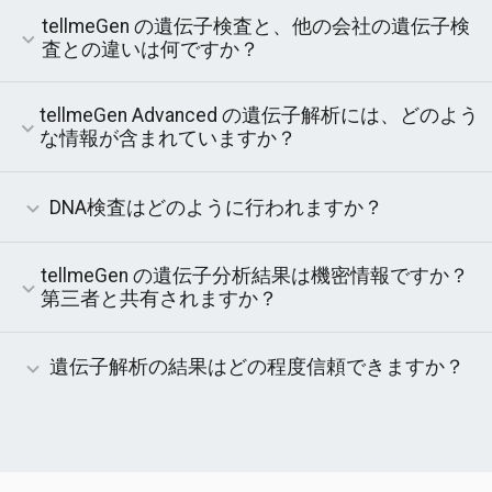
tellmeGen の遺伝子検査と、他の会社の遺伝子検
査との違いは何ですか？
遺伝子解析では、数多くのレポートを提供しており、膨大な
tellmeGen Advanced の遺伝子解析には、どのよう
量のデータをご利用いただけます。さらに、追加料金なしで
結果は継続的に更新されますので、最新の情報にアクセスで
な情報が含まれていますか？
きることが保証されます。
あなたの健康、遺伝的疾患、薬物遺伝学、形質、ウェルネ
ス、祖先に関する430件以上の遺伝子レポートを受け取りま
DNA検査はどのように行われますか？
す。
唾液の簡単なサンプルとご自宅の快適さから、最も包括的な
tellmeGen の遺伝子分析結果は機密情報ですか？
遺伝子分析の1つを提供できます。研究所はDNAを抽出し、
遺伝学者は結果の読み取りと解釈を行います。
第三者と共有されますか？
結果は100%機密です。登録すると、お客様のデータは暗号
化されたコードに変換されます。実験室でも、分析中も、個
遺伝子解析の結果はどの程度信頼できますか？
人データにアクセスすることはできず、明示的な同意がない
限り共有されることはありません。
イルミナ社製の最新iScanテクノロジーと、75万個の遺伝子
マーカーを含むGSAジェノタイピングチップを使用していま
す。最も正確な結果を保証するために、内部品質管理として
プロセスは何度も繰り返されます。