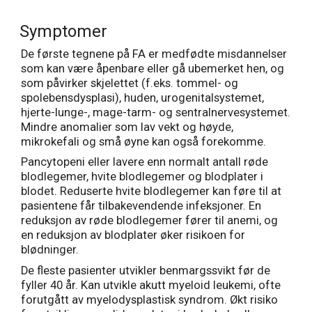
Symptomer
De første tegnene på FA er medfødte misdannelser
som kan være åpenbare eller gå ubemerket hen, og
som påvirker skjelettet (f.eks. tommel- og
spolebensdysplasi), huden, urogenitalsystemet,
hjerte-lunge-, mage-tarm- og sentralnervesystemet.
Mindre anomalier som lav vekt og høyde,
mikrokefali og små øyne kan også forekomme.
Pancytopeni eller lavere enn normalt antall røde
blodlegemer, hvite blodlegemer og blodplater i
blodet. Reduserte hvite blodlegemer kan føre til at
pasientene får tilbakevendende infeksjoner. En
reduksjon av røde blodlegemer fører til anemi, og
en reduksjon av blodplater øker risikoen for
blødninger.
De fleste pasienter utvikler benmargssvikt før de
fyller 40 år. Kan utvikle akutt myeloid leukemi, ofte
forutgått av myelodysplastisk syndrom. Økt risiko