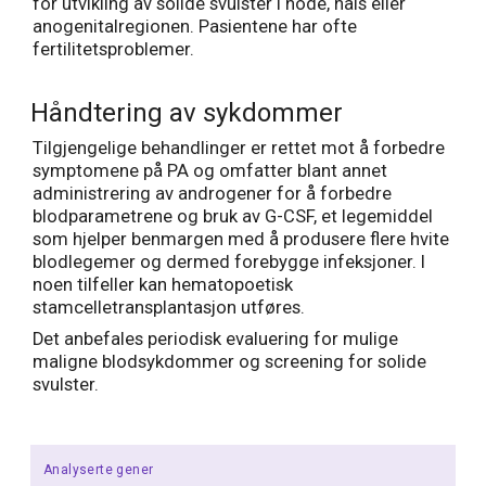
for utvikling av solide svulster i hode, hals eller
anogenitalregionen. Pasientene har ofte
fertilitetsproblemer.
Håndtering av sykdommer
Tilgjengelige behandlinger er rettet mot å forbedre
symptomene på PA og omfatter blant annet
administrering av androgener for å forbedre
blodparametrene og bruk av G-CSF, et legemiddel
som hjelper benmargen med å produsere flere hvite
blodlegemer og dermed forebygge infeksjoner. I
noen tilfeller kan hematopoetisk
stamcelletransplantasjon utføres.
Det anbefales periodisk evaluering for mulige
maligne blodsykdommer og screening for solide
svulster.
Analyserte gener