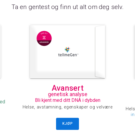
Ta en gentest og finn ut alt om deg selv.
Avansert
genetisk analyse
Bli kjent med ditt DNA i dybden
med
Helse, avstamning, egenskaper og velvære
Hels
i
KJØP