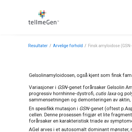
Resultater
Arvelige forhold
Finsk amyloidose (GSN
Gelsolinamyloidosen, også kjent som finsk famil
Variasjoner i
GSN
-genet forårsaker Gelsolin A
progressiv hornhinne-dystrofi,
cutis laxa
og pol
sammensetningen og demonteringen av aktin, en
En spesifikk mutasjon i
GSN
-genet (oftest p.Asp
cellen. Denne prosessen frigjør et lite fragment
forårsaker en karakteristisk triade av sympto
AGel arves i et autosomalt dominant mønster, n