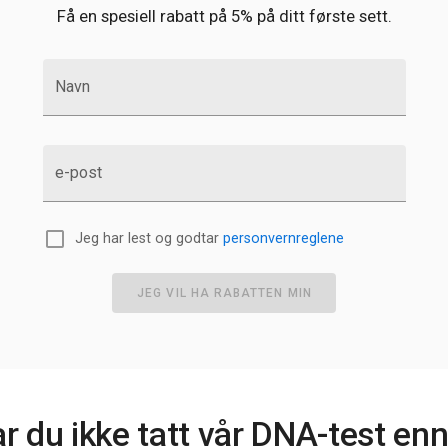
Få en spesiell rabatt på 5% på ditt første sett.
Navn
e-post
Jeg har lest og godtar
personvernreglene
JEG VIL HA RABATTEN MIN
r du ikke tatt vår DNA-test en