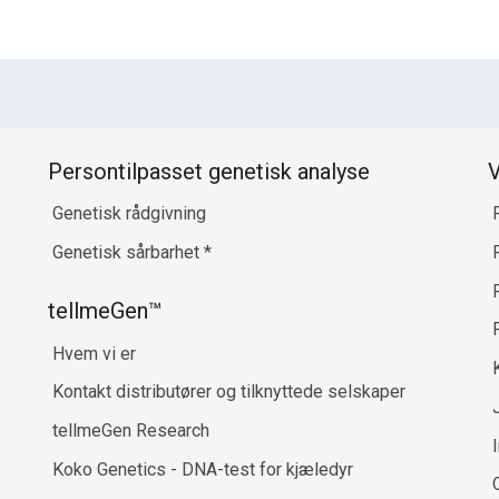
Persontilpasset genetisk analyse
V
Genetisk rådgivning
Genetisk sårbarhet
*
R
tellmeGen™
Hvem vi er
Kontakt distributører og tilknyttede selskaper
tellmeGen Research
Koko Genetics - DNA-test for kjæledyr