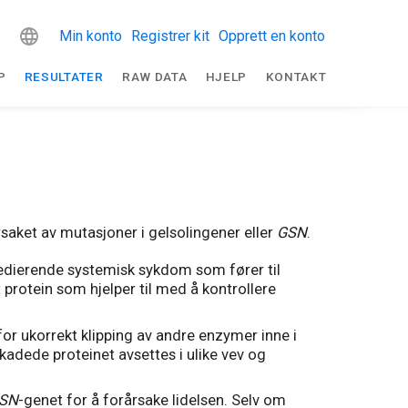
Min konto
Registrer kit
Opprett en konto
P
RESULTATER
RAW DATA
HJELP
KONTAKT
rsaket av mutasjoner i gelsolingener eller
GSN
.
redierende systemisk sykdom som fører til
t protein som hjelper til med å kontrollere
for ukorrekt klipping av andre enzymer inne i
skadede proteinet avsettes i ulike vev og
SN
-genet for å forårsake lidelsen. Selv om