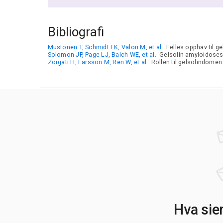
Bibliografi
Mustonen T, Schmidt EK, Valori M, et al.
Felles opphav til g
Solomon JP, Page LJ, Balch WE, et al.
Gelsolin amyloidoses: 
Zorgati H, Larsson M, Ren W, et al.
Rollen til gelsolindomen 
Hva sie