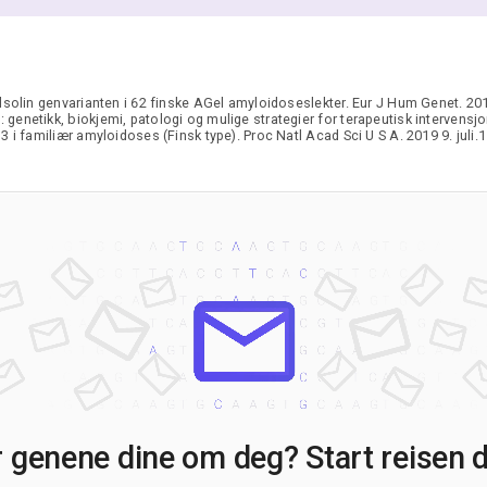
elsolin genvarianten i 62 finske AGel amyloidoseslekter. Eur J Hum Genet. 20
genetikk, biokjemi, patologi og mulige strategier for terapeutisk intervensjo
3 i familiær amyloidoses (Finsk type). Proc Natl Acad Sci U S A. 2019 9. juli
r genene dine om deg? Start reisen di