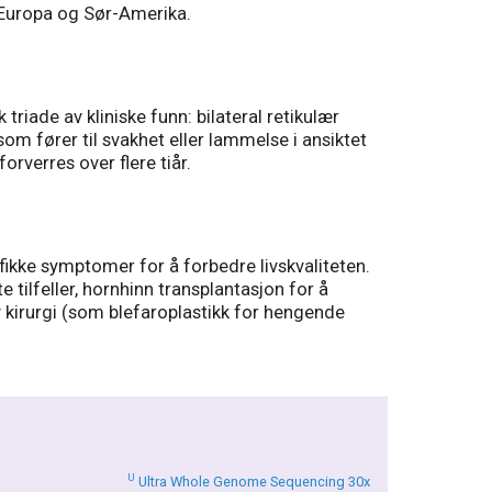
a, Europa og Sør-Amerika.
riade av kliniske funn: bilateral retikulær
om fører til svakhet eller lammelse i ansiktet
rverres over flere tiår.
fikke symptomer for å forbedre livskvaliteten.
 tilfeller, hornhinn transplantasjon for å
 kirurgi (som blefaroplastikk for hengende
U
Ultra Whole Genome Sequencing 30x