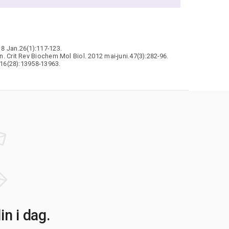
18 Jan.26(1):117-123.
n. Crit Rev Biochem Mol Biol. 2012 mai-juni.47(3):282-96.
.116(28):13958-13963.
n i dag.