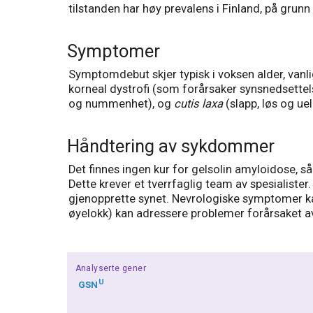
tilstanden har høy prevalens i Finland, på grunn 
Symptomer
Symptomdebut skjer typisk i voksen alder, vanli
korneal dystrofi (som forårsaker synsnedsettelse
og nummenhet), og
cutis laxa
(slapp, løs og ue
Håndtering av sykdommer
Det finnes ingen kur for gelsolin amyloidose, s
Dette krever et tverrfaglig team av spesialister
gjenopprette synet. Nevrologiske symptomer kan
øyelokk) kan adressere problemer forårsaket 
Analyserte gener
U
GSN