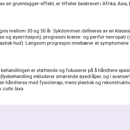
av en grunnlegger-effekt, er tilfeller beskrevet i Afrika, Asi
gvis mellom 30 og 50 år. Sykdommen defineres av en klassisk t
 og øyeirritasjon), progressiv kranie- og perifer nevropati (s
lastisk hud). Langsom progresjon innebærer at symptomene fo
å behandlingen er støttende og fokuserer på å håndtere spesi
. Øyebehandling inkluderer smørende øyedråper, og i avanserte
 håndteres med fysioterapi, mens plastisk og rekonstruktiv
av
cutis laxa
.