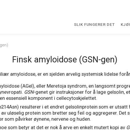
SLIK FUNGERER DET
KJØ
-gen)
Finsk amyloidose (GSN-gen)
iær amyloidose, er en sjelden arvelig systemisk lidelse forå
myloidose (AGel), eller Meretoja syndrom, en langsomt prog
ynevropati.
GSN
-genet gir instruksjoner for å lage gelsolin, e
 essensiell komponent i cellecytoskjelettet.
214Asn) resulterer i et endret gelsolinprotein som er utsatt 
 av uløselig protein som bretter seg feil og aggregerer. Det 
mer som påvirker øynene, nervene og huden.
oe som betyr at det er nok å arve en enkelt mutert kopi av
G