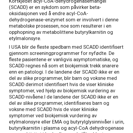
Kortkjedet acyl-CoA-dehydrogenasemangel
(SCADD) er en sykdom som påvirker beta-
oksidasjonen ved å endre acyl-CoA-
dehydrogenase-enzymet som er involvert i denne
metabolske prosessen, noe som resulterer i en
opphopning av metabolittene butyrylkarnitin og
etylmalonsyre.
I USA blir de fleste spedbarn med SCADD identifisert
gjennom screeningprogrammer for nyfødte. De
fleste pasientene er vanligvis asymptomatiske, og
SCADD regnes nå som et biokjemisk trekk snarere
enn en patologi. I de landene der SCADD ikke er en
del av slike programmer, blir barn og voksne med
SCADD derimot identifisert hvis de viser kliniske
symptomer, ved hjelp av biokjemisk vurdering av
SCADD-nivåene.I de landene der SCADD ikke er en
del av slike programmer, identifiseres barn og
voksne med SCADD hvis de viser kliniske
symptomer ved biokjemisk vurdering av
etylmalonsyre eller EMA og butyrylglysinnivåer i urin,
butyrylkarnitin i plasma og acyl-CoA dehydrogenase