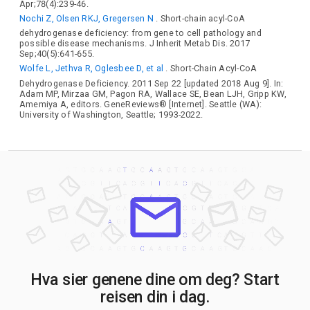
Apr;78(4):239-46.
Nochi Z, Olsen RKJ, Gregersen N
. Short-chain acyl-CoA
dehydrogenase deficiency: from gene to cell pathology and
possible disease mechanisms. J Inherit Metab Dis. 2017
Sep;40(5):641-655.
Wolfe L, Jethva R, Oglesbee D, et al
. Short-Chain Acyl-CoA
Dehydrogenase Deficiency. 2011 Sep 22 [updated 2018 Aug 9]. In:
Adam MP, Mirzaa GM, Pagon RA, Wallace SE, Bean LJH, Gripp KW,
Amemiya A, editors. GeneReviews® [Internet]. Seattle (WA):
University of Washington, Seattle; 1993-2022.
Hva sier genene dine om deg? Start
reisen din i dag.