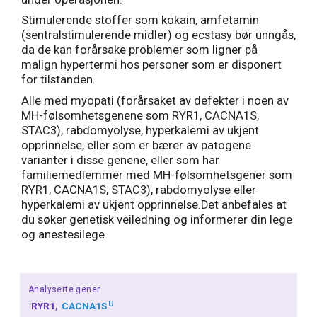
Stimulerende stoffer som kokain, amfetamin
(sentralstimulerende midler) og ecstasy bør unngås,
da de kan forårsake problemer som ligner på
malign hypertermi hos personer som er disponert
for tilstanden.
Alle med myopati (forårsaket av defekter i noen av
MH-følsomhetsgenene som RYR1, CACNA1S,
STAC3), rabdomyolyse, hyperkalemi av ukjent
opprinnelse, eller som er bærer av patogene
varianter i disse genene, eller som har
familiemedlemmer med MH-følsomhetsgener som
RYR1, CACNA1S, STAC3), rabdomyolyse eller
hyperkalemi av ukjent opprinnelse.Det anbefales at
du søker genetisk veiledning og informerer din lege
og anestesilege.
Analyserte gener
U
RYR1
CACNA1S