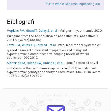
U
Ultra Whole Genome Sequencing 30x
Bibliografi
Hopkins PM, Girard T, Dalay S, et al
. Malignant hyperthermia 2020:
Guideline from the Association of Anaesthetists. Anaesthesia.
2021 May;76(5):655-664.
Lawal TA, Wires ES, Terry NL, et al
. Preclinical model systems of
ryanodine receptor 1-related myopathies and malignant
hyperthermia: a comprehensive scoping review of works
published 1990-2019.
Manning BM, Quane KA, Ording H, et al
. Identification of novel
mutations in the ryanodine-receptor gene (RYR1) in malignant
hyperthermia: genotype-phenotype correlation. Am J Hum Genet.
1998 Mar;62(3):599-609.